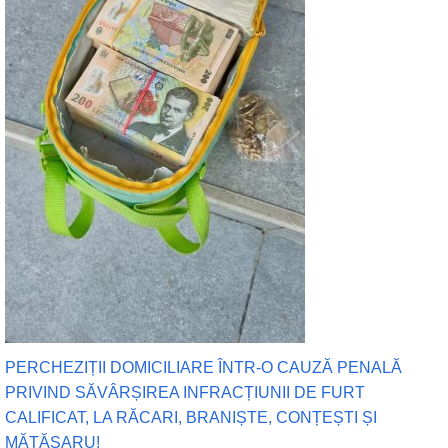
PERCHEZIȚII DOMICILIARE ÎNTR-O CAUZĂ PENALĂ
PRIVIND SĂVÂRȘIREA INFRACȚIUNII DE FURT
CALIFICAT, LA RĂCARI, BRANIȘTE, CONȚEȘTI ȘI
MĂTĂSARU!