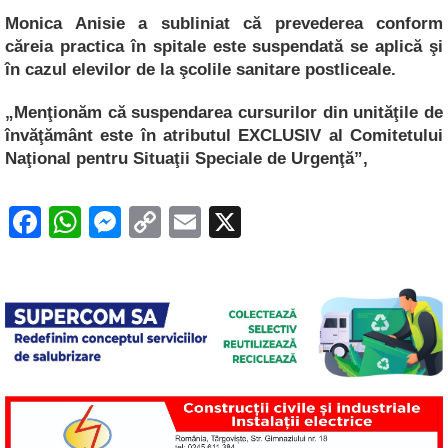
Monica Anisie a subliniat că prevederea conform
căreia practica în spitale este suspendată se aplică şi
în cazul elevilor de la şcolile sanitare postliceale.
„Menţionăm că suspendarea cursurilor din unităţile de
învăţământ este în atributul EXCLUSIV al Comitetului
Naţional pentru Situaţii Speciale de Urgenţă”,
F
W
M
C
E
X
a
h
e
o
m
c
at
ss
p
ail
e
s
e
y
b
A
n
Li
o
p
g
n
o
p
er
k
k