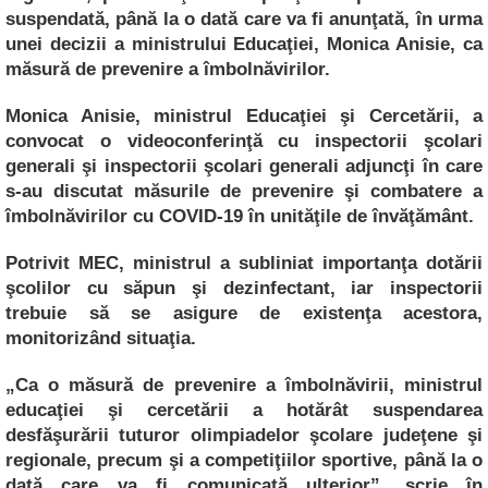
e
s
e
y
suspendată, până la o dată care va fi anunţată, în urma
unei decizii a ministrului Educaţiei, Monica Anisie, ca
b
A
n
Li
măsură de prevenire a îmbolnăvirilor.
o
p
g
n
Monica Anisie, ministrul Educaţiei şi Cercetării, a
o
p
er
k
convocat o videoconferinţă cu inspectorii şcolari
k
generali şi inspectorii şcolari generali adjuncţi în care
s-au discutat măsurile de prevenire şi combatere a
îmbolnăvirilor cu COVID-19 în unităţile de învăţământ.
Potrivit MEC, ministrul a subliniat importanţa dotării
şcolilor cu săpun şi dezinfectant, iar inspectorii
trebuie să se asigure de existenţa acestora,
monitorizând situaţia.
„Ca o măsură de prevenire a îmbolnăvirii, ministrul
educaţiei şi cercetării a hotărât suspendarea
desfăşurării tuturor olimpiadelor şcolare judeţene şi
regionale, precum şi a competiţiilor sportive, până la o
dată care va fi comunicată ulterior”, scrie în