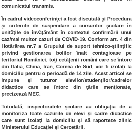
comunicatul transmis.
În cadrul videoconferinţei a fost discutată şi Procedura
şi criteriile de suspendare a cursurilor şcolare în
unităţile de învăţământ în contextul confirmării unui
caz/mai multor cazuri de COVID-19. Conform art. 4 din
Hotărârea nr.7 a Grupului de suport tehnico-ştiinţific
privind gestionarea bolilor înalt contagioase pe
teritoriul României, toţi cetăţenii români care se întorc
din Italia, China, Iran, Coreea de Sud, vor fi izolaţi la
domiciliu pentru o perioadă de 14 zile. Acest articol se
impune şi tuturor elevilor/studenţilor/cadrelor
didactice care se întorc din ţările menţionate,
precizează MEC.
Totodată, inspectoratele şcolare au obligaţia de a
monitoriza toate cazurile de elevi şi cadre didactice
care sunt izolaţi la domiciliu şi să raporteze zilnic
Ministerului Educaţiei şi Cercetării.