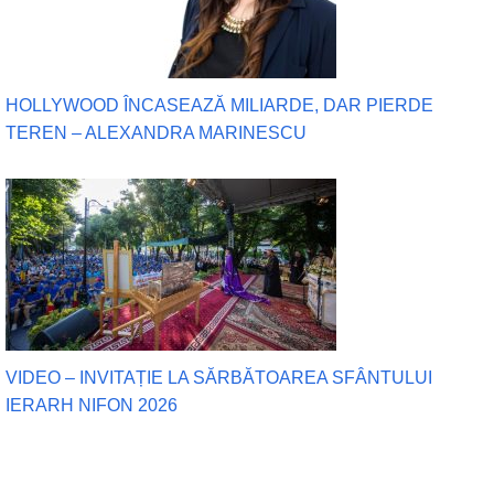
HOLLYWOOD ÎNCASEAZĂ MILIARDE, DAR PIERDE
TEREN – ALEXANDRA MARINESCU
VIDEO – INVITAȚIE LA SĂRBĂTOAREA SFÂNTULUI
IERARH NIFON 2026