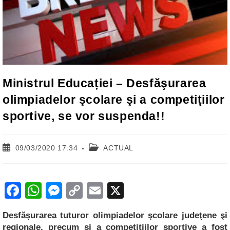
Ministrul Educației – Desfăşurarea
olimpiadelor şcolare şi a competiţiilor
sportive, se vor suspenda!!
Post
Post
09/03/2020 17:34
ACTUAL
published:
category:
F
W
M
C
E
X
a
h
e
o
m
Desfăşurarea tuturor olimpiadelor şcolare judeţene şi
c
at
ss
p
ail
regionale, precum şi a competiţiilor sportive a fost