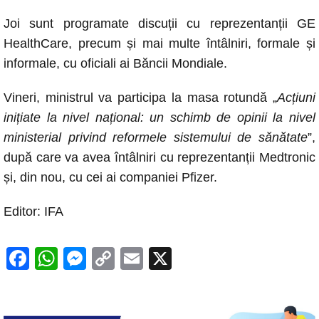
Joi sunt programate discuții cu reprezentanții GE
HealthCare, precum și mai multe întâlniri, formale și
informale, cu oficiali ai Băncii Mondiale.
Vineri, ministrul va participa la masa rotundă „
Acțiuni
inițiate la nivel național: un schimb de opinii la nivel
ministerial privind reformele sistemului de sănătate
”,
după care va avea întâlniri cu reprezentanții Medtronic
și, din nou, cu cei ai companiei Pfizer.
Editor: IFA
F
W
M
C
E
X
a
h
e
o
m
c
at
ss
p
ail