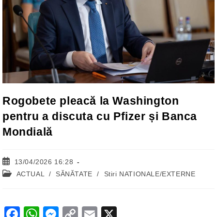
Rogobete pleacă la Washington
pentru a discuta cu Pfizer și Banca
Mondială
Post
13/04/2026 16:28
published:
Post
ACTUAL
/
SĂNĂTATE
/
Stiri NATIONALE/EXTERNE
category:
F
W
M
C
E
X