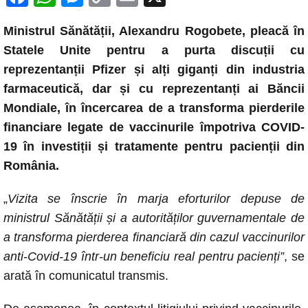
a
h
e
o
m
Ministrul Sănătății, Alexandru Rogobete, pleacă în
c
at
ss
p
ail
Statele Unite pentru a purta discuții cu
e
s
e
y
reprezentanții Pfizer și alți giganți din industria
b
A
n
Li
farmaceutică, dar și cu reprezentanți ai Băncii
o
p
g
n
Mondiale, în încercarea de a transforma pierderile
o
p
er
k
financiare legate de vaccinurile împotriva COVID-
k
19 în investiții și tratamente pentru pacienții din
România.
„
Vizita se înscrie în marja eforturilor depuse de
ministrul Sănătății și a autorităților guvernamentale de
a transforma pierderea financiară din cazul vaccinurilor
anti-Covid-19 într-un beneficiu real pentru pacienți”
, se
arată în comunicatul transmis.