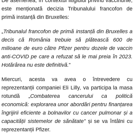
De asemenea, în contextul litigiului privind vaccinurile,
este menționată decizia Tribunalului francofon de
primă instanță din Bruxelles:
„
Tribunalul francofon de primă instanță din Bruxelles a
decis că România trebuie să plătească 600 de
milioane de euro către Pfizer pentru dozele de vaccin
anti-COVID pe care a refuzat să le mai preia în 2023.
Hotărârea nu este definitivă.
”
Miercuri, acesta va avea o întrevedere cu
reprezentanții companiei Eli Lilly, va participa la masa
rotundă „
Combaterea cancerului ca politică
economică: explorarea unor abordări pentru finanțarea
îngrijirii eficiente a bolnavilor cu cancer pulmonar și a
capacității sistemelor de sănătate”
și se va întâlni cu
reprezentanții Pfizer.