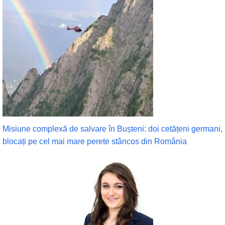
Misiune complexă de salvare în Bușteni: doi cetățeni germani,
blocați pe cel mai mare perete stâncos din România