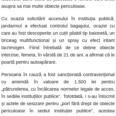
o
p
er
k
asupra sa mai multe obiecte periculoase.
k
Cu ocazia solicitării accesului în instituția publică,
jandarmul a efectuat controlul bagajului, ocazie cu
care au fost descoperite un cuțit pliabil tip baionetă, un
briceag multifunctional și un spray cu efect iritant
lacrimogen. Fiind întrebată de ce deține obiecte
interzise, femeia, în vârstă de 21 de ani, a afirmat că le
poartă pentru autoapărare.
Persoana în cauză a fost sancționată contravențional
cu amendă în valoare de 1.500 lei pentru
„pătrunderea, cu încălcarea normelor legale de acces,
în sediile instituțiilor publice”. Tototdată, i s-au întocmit
și actele de sesizare pentru „port fără drept de obiecte
periculoase în sediul instituției publice”, acestea