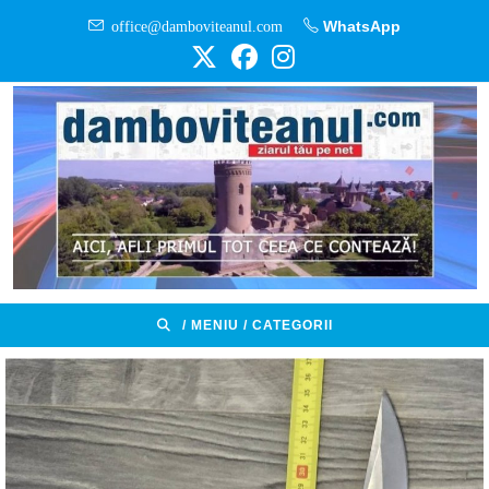
Skip
office@damboviteanul.com
WhatsApp
to
content
/ MENIU / CATEGORII