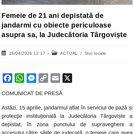
Femeie de 21 ani depistată de
jandarmi cu obiecte periculoase
asupra sa, la Judecătoria Târgoviște
Post
Post
15/04/2026 12:17
ACTUAL
/
Stiri locale
published:
category:
F
W
M
C
E
X
a
h
e
o
m
COMUNICAT DE PRESĂ
c
at
ss
p
ail
e
s
e
y
Astăzi, 15 aprilie, jandarmul aflat în serviciul de pază și
b
A
n
Li
protecție instituțională la Judecătoria Târgoviște a
o
p
g
n
depistat, în zona punctului de supraveghere a
accesului către sălile de judecată, o femeie care avea