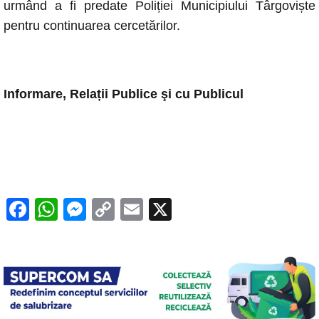
urmând a fi predate Poliției Municipiului Târgoviște
pentru continuarea cercetărilor.
Informare, Relații Publice şi cu Publicul
F
W
M
C
E
X
a
h
e
o
m
c
at
ss
p
ail
e
s
e
y
b
A
n
Li