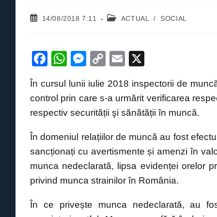
Post
Post
14/08/2018 7:11
ACTUAL
/
SOCIAL
published:
category:
F
W
M
C
E
X
a
h
e
o
m
În cursul lunii iulie 2018 inspectorii de mun
c
at
ss
p
ail
control prin care s-a urmărit verificarea respec
e
s
e
y
respectiv securității şi sănătății în muncă.
b
A
n
Li
o
p
g
n
În domeniul relațiilor de muncă au fost efect
o
p
er
k
sancționați cu avertismente și amenzi în val
k
munca nedeclarată, lipsa evidenței orelor pr
privind munca strainilor în România.
În ce privește munca nedeclarată, au fo