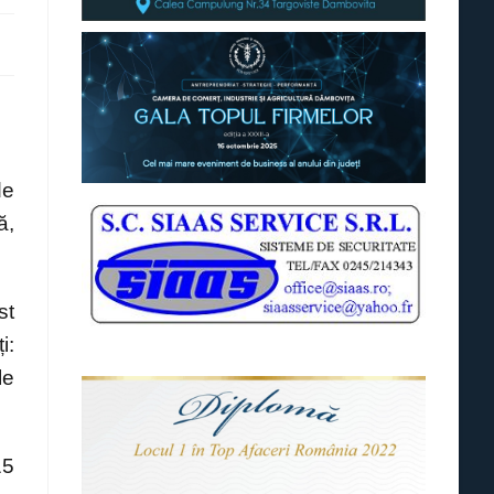
de
ă,
st
i:
le
15