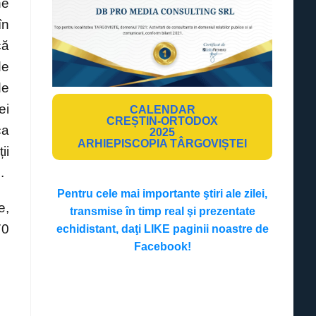
ne
în
că
de
de
ei
CALENDAR
CREȘTIN-ORTODOX
ca
2025
ARHIEPISCOPIA TÂRGOVIȘTEI
ii
.
Pentru cele mai importante ştiri ale zilei,
e,
transmise în timp real şi prezentate
70
echidistant, daţi LIKE paginii noastre de
Facebook!