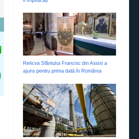
fi împușcați
Relicva Sfântului Francisc din Assisi a
ajuns pentru prima dată în România