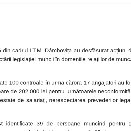
că din cadrul I.T.M. Dâmbovița au desfășurat acțiuni 
tării legislației muncii în domeniile relațiilor de munc
uate 100 controale în urma cărora 17 angajatori au fo
oare de 202.000 lei pentru următoarele neconformităț
estate de salariați, nerespectarea prevederilor lega
st identificate 39 de persoane muncind pentru 