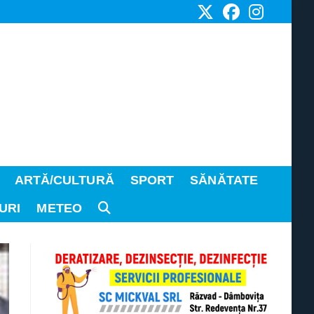
ARTĂ/CULTURĂ
SPORT
SĂNĂTATE
URI
METEO
TOGGLE
WEBSITE
SEARCH