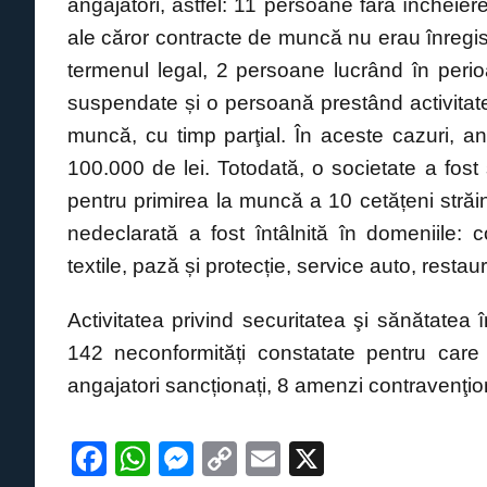
angajatori, astfel: 11 persoane fără încheie
ale căror contracte de muncă nu erau înregistr
termenul legal, 2 persoane lucrând în peri
suspendate și o persoană prestând activitate 
muncă, cu timp parţial. În aceste cazuri, an
100.000 de lei. Totodată, o societate a fos
pentru primirea la muncă a 10 cetățeni străin
nedeclarată a fost întâlnită în domeniile: co
textile, pază și protecție, service auto, restau
Activitatea privind securitatea şi sănătatea
142 neconformități constatate pentru care 
angajatori sancționați, 8 amenzi contravenţion
F
W
M
C
E
X