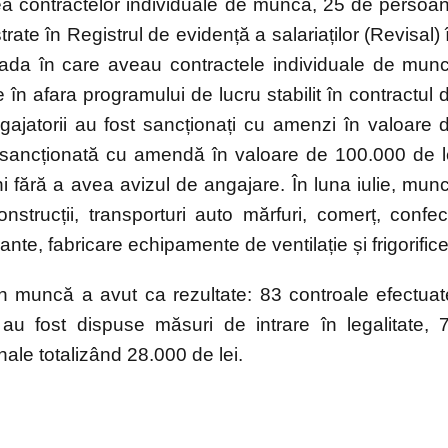
rea contractelor individuale de muncă, 25 de persoa
ate în Registrul de evidență a salariaților (Revisal) 
oada în care aveau contractele individuale de mun
în afara programului de lucru stabilit în contractul 
gajatorii au fost sancționați cu amenzi în valoare 
t sancționată cu amendă în valoare de 100.000 de l
i fără a avea avizul de angajare. În luna iulie, mun
nstrucții, transporturi auto mărfuri, comerț, confecț
rante, fabricare echipamente de ventilație și frigorifice
 în muncă a avut ca rezultate: 83 controale efectuat
au fost dispuse măsuri de intrare în legalitate, 
ale totalizând 28.000 de lei.