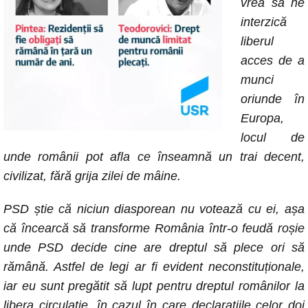
vrea să ne
interzică
liberul
acces de a
munci
oriunde în
Europa,
locul de
unde românii pot afla ce înseamnă un trai decent,
civilizat, fără grija zilei de mâine.
PSD știe că niciun diasporean nu votează cu ei, așa
că încearcă să transforme România într-o feudă roșie
unde PSD decide cine are dreptul să plece ori să
rămână. Astfel de legi ar fi evident neconstituționale,
iar eu sunt pregătit să lupt pentru dreptul românilor la
libera circulație, în cazul în care declarațiile celor doi