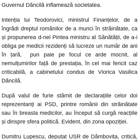
c
at
ss
p
ail
Guvernul Dăncilă inflamează societatea.
e
s
e
y
b
A
n
Li
Intenția lui Teodorovici, ministrul Finanțelor, de a
o
p
g
n
îngrădi dreptul românilor de a munci în străinătate, ca
și propunerea d-nei Pintea ministru al Sănătății, de a-i
o
p
er
k
obliga pe medicii rezidenți să lucreze un număr de ani
k
în țară, pun paie pe focul ce arde mocnit, al
nemulțumirilor față de prestația, în cel mai fericit caz
criticabilă, a cabinetului condus de Viorica Vasilica
Dăncilă.
După valul de furie stârnit de declarațiile celor doi
reprezentanți ai PSD, printre românii din străinătate
sau în breasla medicilor, au început să curgă reacțiile
și dinspre sfera politică. Evident, din zona opoziției.
Dumitru Lupescu, deputat USR de Dâmbovița, critică,