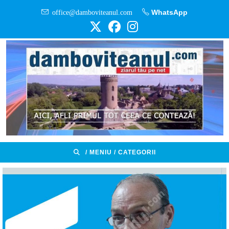
Skip
office@damboviteanul.com
WhatsApp
to
content
/ MENIU / CATEGORII