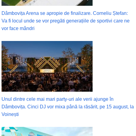
Dâmbovița Arena se apropie de finalizare. Corneliu Ștefan:
Va fi locul unde se vor pregăti generațiile de sportivi care ne
vor face mândri
Unul dintre cele mai mari party-uri ale verii ajunge în
Dâmbovița. Cinci DJ vor mixa până la răsărit, pe 15 august, la
Voinești