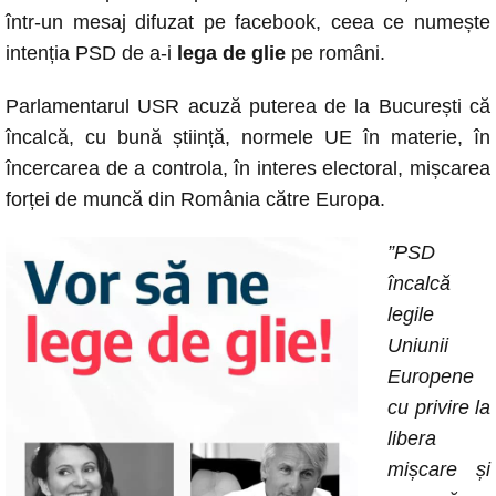
într-un mesaj difuzat pe facebook, ceea ce numește
intenția PSD de a-i
lega de glie
pe români.
Parlamentarul USR acuză puterea de la București că
încalcă, cu bună știință, normele UE în materie, în
încercarea de a controla, în interes electoral, mișcarea
forței de muncă din România către Europa.
”PSD
încalcă
legile
Uniunii
Europene
cu privire la
libera
mișcare și