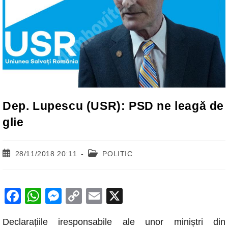
Dep. Lupescu (USR): PSD ne leagă de
glie
Post
Post
28/11/2018 20:11
POLITIC
published:
category:
F
W
M
C
E
X
a
h
e
o
m
Declarațiile iresponsabile ale unor miniștri din