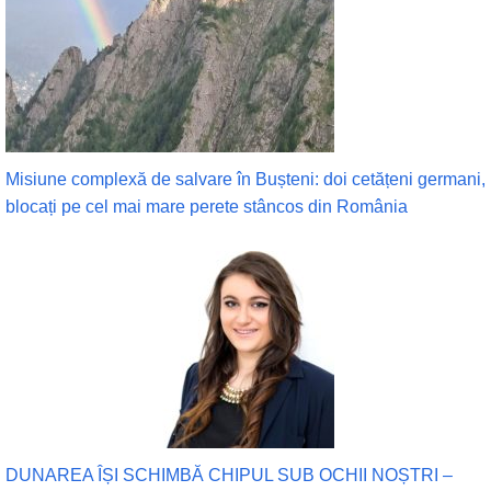
Misiune complexă de salvare în Bușteni: doi cetățeni germani,
blocați pe cel mai mare perete stâncos din România
DUNAREA ÎȘI SCHIMBĂ CHIPUL SUB OCHII NOȘTRI –