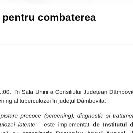
t pentru combaterea
1:00, în Sala Unirii a Consiliului Județean Dâmbovi
ening al tuberculozei în județul Dâmbovița.
istare precoce (screening), diagnostic și tratame
rculozei latente”
este implementat
de
Institutul 