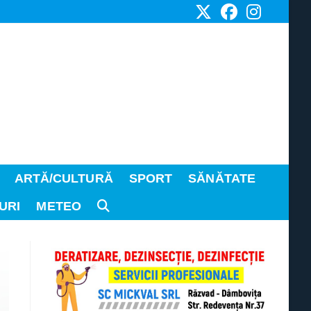
ARTĂ/CULTURĂ
SPORT
SĂNĂTATE
URI
METEO
TOGGLE
WEBSITE
SEARCH