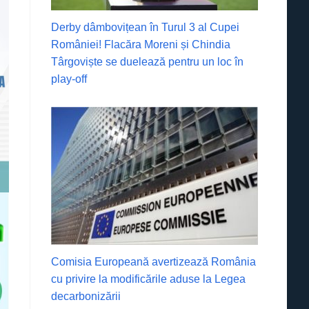
Derby dâmbovițean în Turul 3 al Cupei
României! Flacăra Moreni și Chindia
Târgoviște se duelează pentru un loc în
play-off
Comisia Europeană avertizează România
cu privire la modificările aduse la Legea
decarbonizării