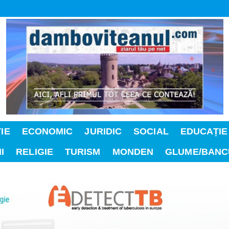
IE
ECONOMIC
JURIDIC
SOCIAL
EDUCAȚIE
I
RELIGIE
TURISM
MONDEN
GLUME/BANC