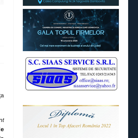
ța
nt
de