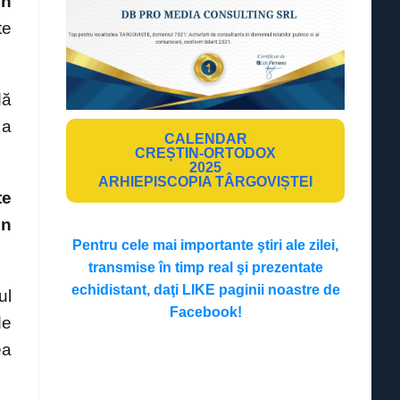
în
te
dă
 a
CALENDAR
CREȘTIN-ORTODOX
2025
ARHIEPISCOPIA TÂRGOVIȘTEI
te
in
Pentru cele mai importante ştiri ale zilei,
transmise în timp real şi prezentate
echidistant, daţi LIKE paginii noastre de
ul
Facebook!
de
ea