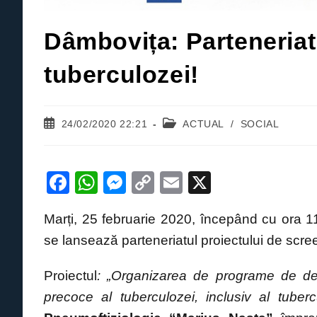
Dâmbovița: Parteneria
tuberculozei!
Post
Post
24/02/2020 22:21
ACTUAL
/
SOCIAL
published:
category:
F
W
M
C
E
X
a
h
e
o
m
Marți, 25 februarie 2020, începând cu ora 1
c
at
ss
p
ail
se lansează parteneriatul proiectului de scre
e
s
e
y
b
A
n
Li
Proiectul
: „Organizarea de programe de dep
o
p
g
n
precoce al tuberculozei, inclusiv al tube