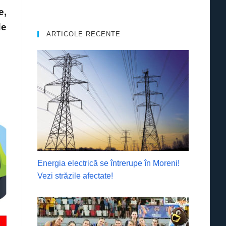
e,
de
ARTICOLE RECENTE
Energia electrică se întrerupe în Moreni!
Vezi străzile afectate!