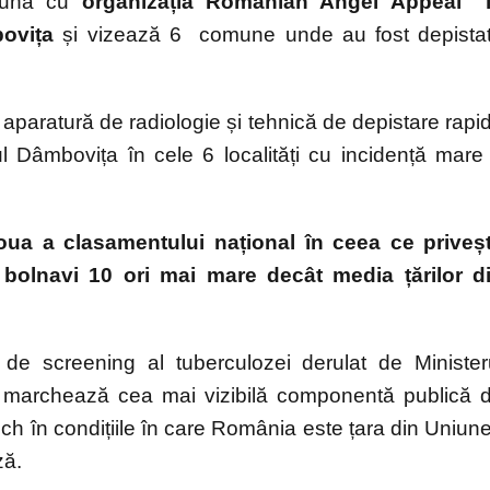
ună cu
organizația Romanian Angel Appeal 
bovița
și vizează 6 comune unde au fost depista
aparatură de radiologie și tehnică de depistare rapi
ul Dâmbovița în cele 6 localități cu incidență mare
oua a clasamentului național în ceea ce priveș
bolnavi 10 ori mai mare decât media țărilor d
de screening al tuberculozei derulat de Minister
și marchează cea mai vizibilă componentă publică 
och în condițiile în care România este țara din Uniun
ză.