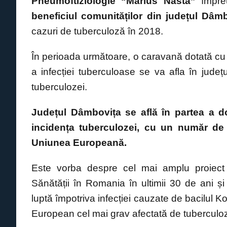
o
p
er
k
Pneumoftiziologie “Marius Nasta”
împre
k
beneficiul comunităților din județul Dâm
cazuri de tuberculoză în 2018.
În perioada următoare, o caravană dotată cu 
a infecției tuberculoase se va afla în județ
tuberculozei.
Județul Dâmbovița se află în partea a d
incidența tuberculozei, cu un număr de 
Uniunea Europeană.
Este vorba despre cel mai amplu proiect 
Sănătății în Romania în ultimii 30 de ani 
luptă împotriva infecției cauzate de bacilul K
European cel mai grav afectată de tuberculo