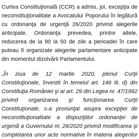
a
h
e
o
m
Curtea Constituţională (CCR) a admis, joi, excepţia de
c
at
ss
p
ail
neconstituţionalitate a Avocatului Poporului în legătură
e
s
e
y
cu ordonanţa de urgenţă 26/2020 privind alegerile
b
A
n
Li
anticipate. Ordonanţa prevedea, printre altele,
o
p
g
n
reducerea de la 90 la 50 de zile a perioadei în care
o
p
er
k
puteau fi organizate alegerile parlamentare anticipate
k
din momentul dizolvării Parlamentului.
„
În ziua de 12 martie 2020, plenul Curţii
Constituţionale, învestit în temeiul art. 146 lit. d) din
Constituţia României şi al art. 29 din Legea nr. 47/1992
privind organizarea şi funcţionarea Curţii
Constituţionale, s-a pronunţat asupra excepţiei de
neconstituţionalitate a dispoziţiilor ordonanţei de
urgenă a Guvernului nr. 26/2020 privind modificarea şi
completarea unor acte normative în materia alegerilor