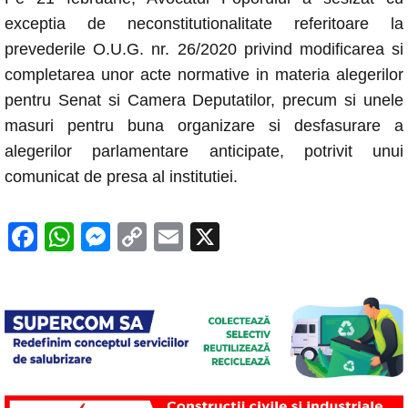
exceptia de neconstitutionalitate referitoare la
prevederile O.U.G. nr. 26/2020 privind modificarea si
completarea unor acte normative in materia alegerilor
pentru Senat si Camera Deputatilor, precum si unele
masuri pentru buna organizare si desfasurare a
alegerilor parlamentare anticipate, potrivit unui
comunicat de presa al institutiei.
F
W
M
C
E
X
a
h
e
o
m
c
at
ss
p
ail
e
s
e
y
b
A
n
Li
o
p
g
n