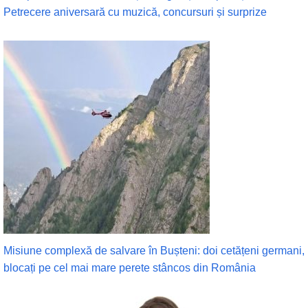
Petrecere aniversară cu muzică, concursuri și surprize
Misiune complexă de salvare în Bușteni: doi cetățeni germani,
blocați pe cel mai mare perete stâncos din România