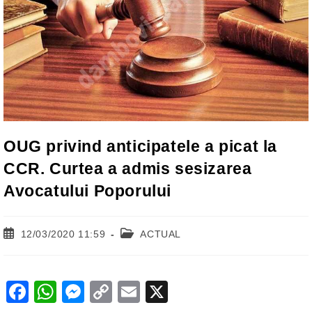
OUG privind anticipatele a picat la
CCR. Curtea a admis sesizarea
Avocatului Poporului
Post
Post
12/03/2020 11:59
ACTUAL
published:
category:
F
W
M
C
E
X