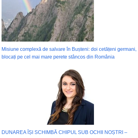
Misiune complexă de salvare în Bușteni: doi cetățeni germani,
blocați pe cel mai mare perete stâncos din România
DUNAREA ÎȘI SCHIMBĂ CHIPUL SUB OCHII NOȘTRI –