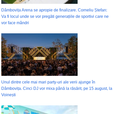
Dâmbovița Arena se apropie de finalizare. Corneliu Ștefan:
Va fi locul unde se vor pregăti generațiile de sportivi care ne
vor face mândri
Unul dintre cele mai mari party-uri ale verii ajunge în
Dâmbovița. Cinci DJ vor mixa până la răsărit, pe 15 august, la
Voinești