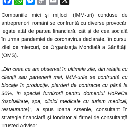
F
W
M
C
E
X
a
h
e
o
m
Companiile mici şi mijlocii (IMM-uri) conduse de
c
at
ss
p
ail
antreprenorii români se confruntă cu diverse provocări
e
s
e
y
legate atât de partea financiară, cât şi de cea socială
b
A
n
Li
în urma pandemiei de coronavirus declarate, în cursul
o
p
g
n
zilei de miercuri, de Organizaţia Mondială a Sănătăţii
o
p
er
k
(OMS).
k
„
Din ceea ce am observat în ultimele zile, din relaţia cu
clienţii sau partenerii mei, IMM-urile se confruntă cu
blocaje în producţie, pierderi de contracte cu până la
30%, în special furnizorii pentru domeniul HoReCa
(ospitalitate, spa, clinici medicale cu turism medical,
restaurante)”
, a spus Ioana Arsenie, consultant în
strategie financiară şi fondator al firmei de consultanţă
Trusted Advisor.