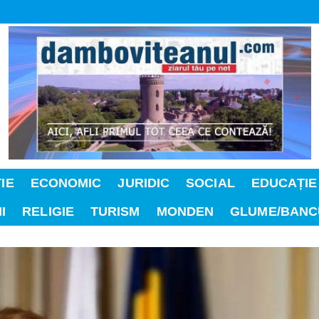
IE
ECONOMIC
JURIDIC
SOCIAL
EDUCAȚIE
I
RELIGIE
TURISM
MONDEN
GLUME/BANC