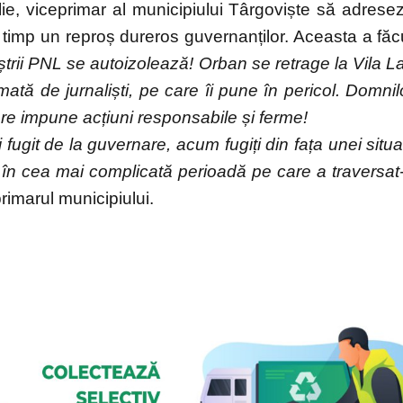
lie, viceprimar al municipiului Târgoviște să adrese
timp un reproș dureros guvernanților. Aceasta a făc
ștrii PNL se autoizolează! Orban se retrage la Vila L
tă de jurnaliști, pe care îi pune în pericol. Domnil
 care impune acțiuni responsabile și ferme!
fugit de la guvernare, acum fugiți din fața unei situaț
n în cea mai complicată perioadă pe care a traversat
imarul municipiului.