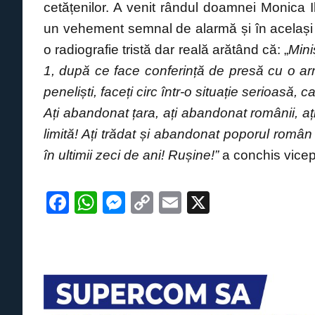
cetățenilor. A venit rândul doamnei Monica I
o
p
g
n
un vehement semnal de alarmă și în același 
o
p
er
k
o radiografie tristă dar reală arătând că: „
Mini
k
1, după ce face conferință de presă cu o arma
peneliști, faceți circ într-o situație serioasă,
Ați abandonat țara, ați abandonat românii, ați 
limită! Ați trădat și abandonat poporul româ
în ultimii zeci de ani! Rușine!”
a conchis vicepr
F
W
M
C
E
X
a
h
e
o
m
c
at
ss
p
ail
e
s
e
y
b
A
n
Li