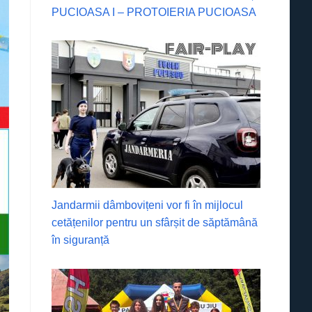
PUCIOASA I – PROTOIERIA PUCIOASA
Jandarmii dâmbovițeni vor fi în mijlocul
cetățenilor pentru un sfârșit de săptămână
în siguranță