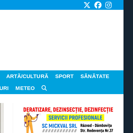
ARTĂ/CULTURĂ
SPORT
SĂNĂTATE
URI
METEO
TOGGLE
WEBSITE
SEARCH