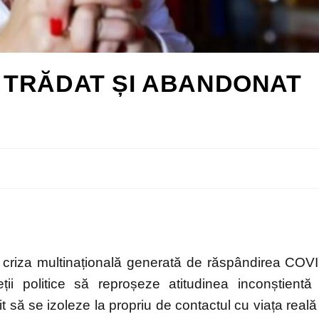
ȚI TRĂDAT ȘI ABANDONAT
e criza multinațională generată de răspândirea COV
ții politice să reproșeze atitudinea inconștientă
 să se izoleze la propriu de contactul cu viața reală