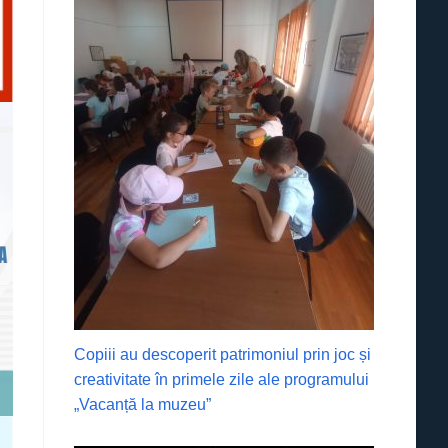
Copiii au descoperit patrimoniul prin joc și
creativitate în primele zile ale programului
„Vacanță la muzeu”