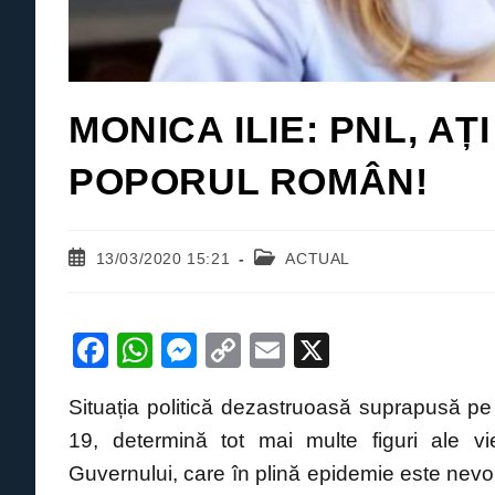
MONICA ILIE: PNL, A
POPORUL ROMÂN!
Post
Post
13/03/2020 15:21
ACTUAL
published:
category:
F
W
M
C
E
X
a
h
e
o
m
Situația politică dezastruoasă suprapusă p
c
at
ss
p
ail
19, determină tot mai multe figuri ale vie
e
s
e
y
Guvernului, care în plină epidemie este nevoit
b
A
n
Li