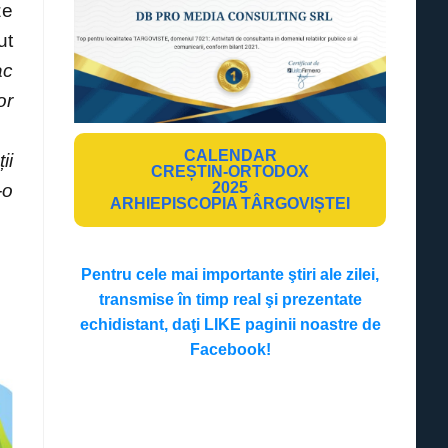
ze
ut
ac
or
CALENDAR
ii
CREȘTIN-ORTODOX
2025
-o
ARHIEPISCOPIA TÂRGOVIȘTEI
Pentru cele mai importante ştiri ale zilei,
transmise în timp real şi prezentate
echidistant, daţi LIKE paginii noastre de
Facebook!