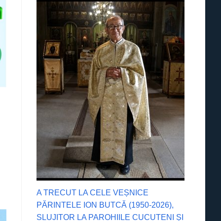
A TRECUT LA CELE VEȘNICE
PĂRINTELE ION BUTCĂ (1950-2026),
SLUJITOR LA PAROHIILE CUCUTENI ȘI