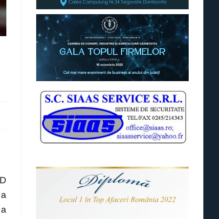
ID
 a
 a