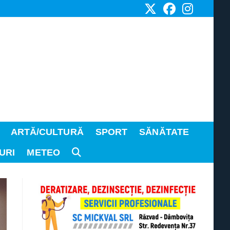
ARTĂ/CULTURĂ
SPORT
SĂNĂTATE
URI
METEO
TOGGLE
WEBSITE
SEARCH