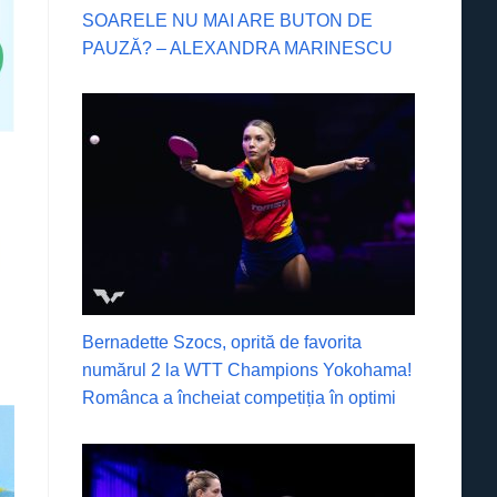
SOARELE NU MAI ARE BUTON DE
PAUZĂ? – ALEXANDRA MARINESCU
Bernadette Szocs, oprită de favorita
numărul 2 la WTT Champions Yokohama!
Românca a încheiat competiția în optimi