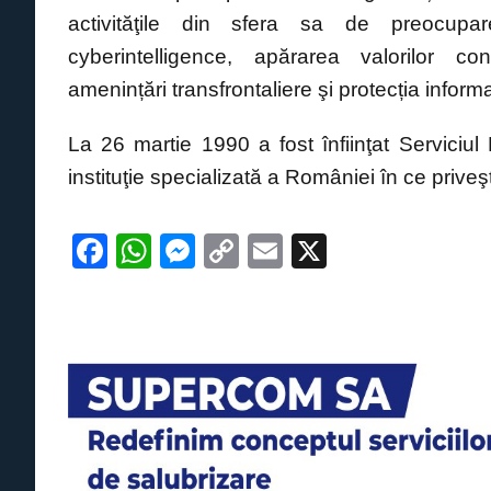
activităţile din sfera sa de preocupa
cyberintelligence, apărarea valorilor con
amenințări transfrontaliere şi protecția informaț
La 26 martie 1990 a fost înfiinţat Serviciul
instituţie specializată a României în ce prive
F
W
M
C
E
X
a
h
e
o
m
c
at
ss
p
ail
e
s
e
y
b
A
n
Li
o
p
g
n
o
p
er
k