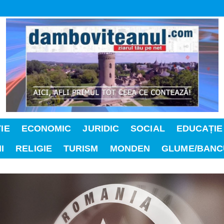
IE
ECONOMIC
JURIDIC
SOCIAL
EDUCAȚIE
I
RELIGIE
TURISM
MONDEN
GLUME/BANC