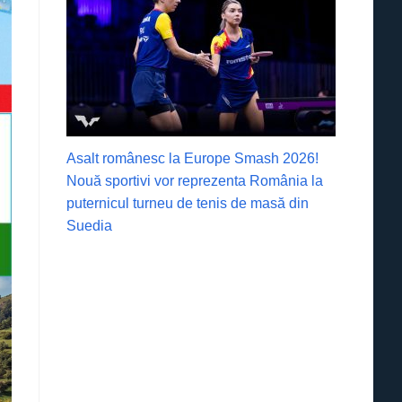
Asalt românesc la Europe Smash 2026!
Nouă sportivi vor reprezenta România la
puternicul turneu de tenis de masă din
Suedia