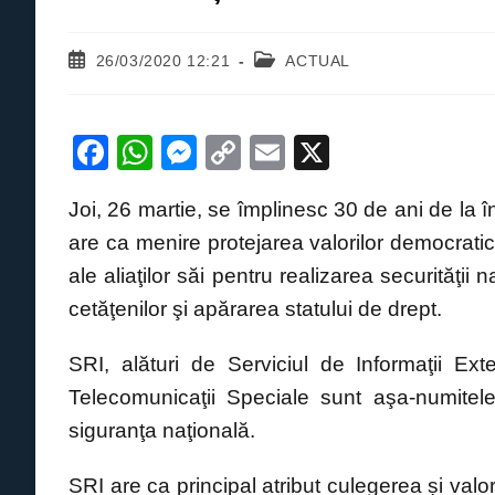
Post
Post
26/03/2020 12:21
ACTUAL
published:
category:
F
W
M
C
E
X
a
h
e
o
m
Joi, 26 martie, se împlinesc 30 de ani de la î
c
at
ss
p
ail
are ca menire protejarea valorilor democrati
e
s
e
y
ale aliaţilor săi pentru realizarea securităţii n
b
A
n
Li
cetăţenilor şi apărarea statului de drept.
o
p
g
n
o
p
er
k
SRI, alături de Serviciul de Informaţii Ext
k
Telecomunicaţii Speciale sunt aşa-numitel
siguranţa naţională.
SRI are ca principal atribut culegerea și valori