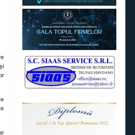
re
şi
or
de
de
ar