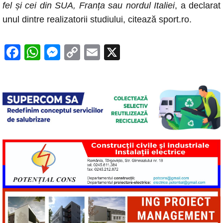
fel și cei din SUA, Franța sau nordul Italiei
, a declarat
unul dintre realizatorii studiului, citează sport.ro.
F
W
M
C
E
X
a
h
e
o
m
c
at
ss
p
ail
e
s
e
y
b
A
n
Li
o
p
g
n
o
p
er
k
k