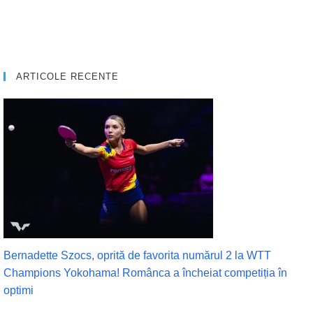
ARTICOLE RECENTE
Bernadette Szocs, oprită de favorita numărul 2 la WTT
Champions Yokohama! Românca a încheiat competiția în
optimi