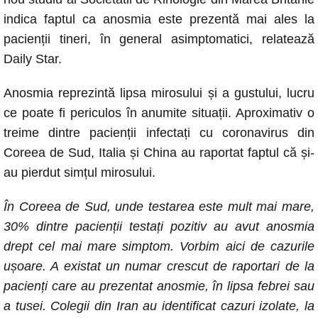
b
A
n
Li
indica faptul ca anosmia este prezentă mai ales la
o
p
g
n
pacienții tineri, în general asimptomatici, relatează
o
p
er
k
Daily Star.
k
Anosmia reprezintă lipsa mirosului și a gustului, lucru
ce poate fi periculos în anumite situații. Aproximativ o
treime dintre pacienții infectați cu coronavirus din
Coreea de Sud, Italia și China au raportat faptul că și-
au pierdut simțul mirosului.
În Coreea de Sud, unde testarea este mult mai mare,
30% dintre pacienții testați pozitiv au avut anosmia
drept cel mai mare simptom. Vorbim aici de cazurile
ușoare. A existat un numar crescut de raportari de la
pacienți care au prezentat anosmie, în lipsa febrei sau
a tusei. Colegii din Iran au identificat cazuri izolate, la