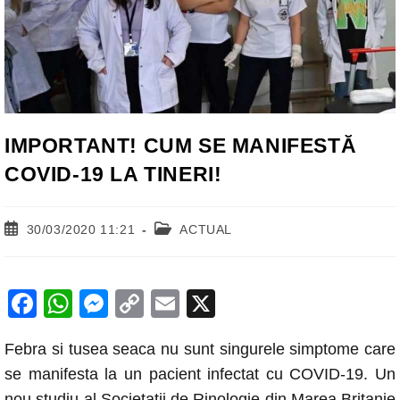
IMPORTANT! CUM SE MANIFESTĂ
COVID-19 LA TINERI!
Post
Post
30/03/2020 11:21
ACTUAL
published:
category:
F
W
M
C
E
X
a
h
e
o
m
Febra si tusea seaca nu sunt singurele simptome care
c
at
ss
p
ail
se manifesta la un pacient infectat cu COVID-19. Un
e
s
e
y
nou studiu al Societatii de Rinologie din Marea Britanie