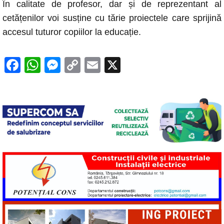
În calitate de profesor, dar și de reprezentant al
cetățenilor voi susține cu tărie proiectele care sprijină
accesul tuturor copiilor la educație.
F
W
M
C
E
X
a
h
e
o
m
c
at
ss
p
ail
e
s
e
y
b
A
n
Li
o
p
g
n
o
p
er
k
k