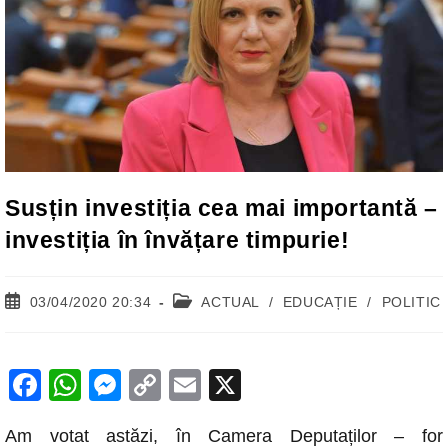
Susțin investiția cea mai importantă –
investiția în învățare timpurie!
Post
Post
03/04/2020 20:34
ACTUAL
/
EDUCAȚIE
/
POLITIC
published:
category:
F
W
M
C
E
X
a
h
e
o
m
Am votat astăzi, în Camera Deputaților – for