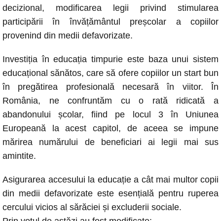
c
at
ss
p
ail
decizional, modificarea legii privind stimularea
e
s
e
y
participării în învățământul preșcolar a copiilor
b
A
n
Li
provenind din medii defavorizate.
o
p
g
n
Investiția în educația timpurie este baza unui sistem
o
p
er
k
educațional sănătos, care să ofere copiilor un start bun
k
în pregătirea profesională necesară în viitor. În
România, ne confruntăm cu o rată ridicată a
abandonului școlar, fiind pe locul 3 în Uniunea
Europeană la acest capitol, de aceea se impune
mărirea numărului de beneficiari ai legii mai sus
amintite.
Asigurarea accesului la educație a cât mai multor copii
din medii defavorizate este esențială pentru ruperea
cercului vicios al sărăciei și excluderii sociale.
Prin votul de astăzi au fost modificate: