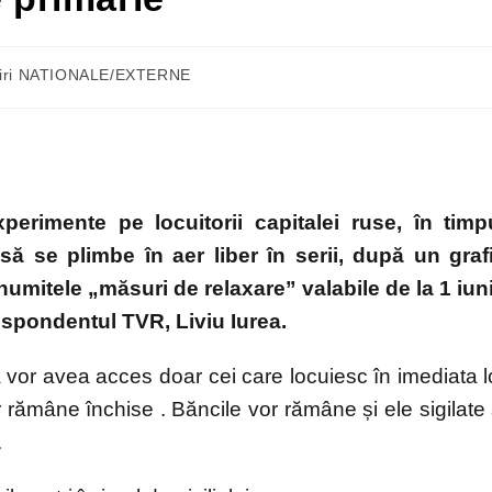
tiri NATIONALE/EXTERNE
erimente pe locuitorii capitalei ruse, în timp
ă se plimbe în aer liber în serii, după un graf
a-numitele „măsuri de relaxare” valabile de la 1 iun
respondentul TVR, Liviu Iurea.
 vor avea acces doar cei care locuiesc în imediata l
 rămâne închise . Băncile vor rămâne și ele sigilate 
.