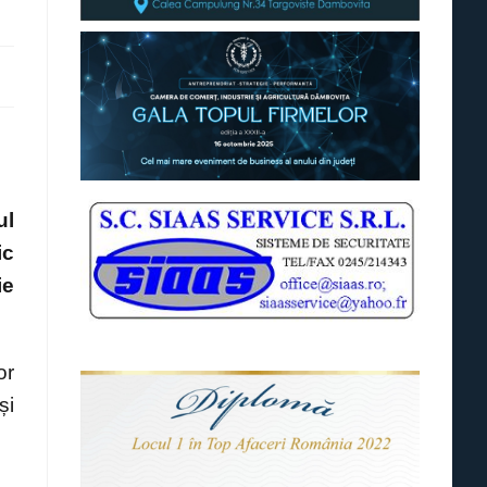
ul
ic
ie
or
și