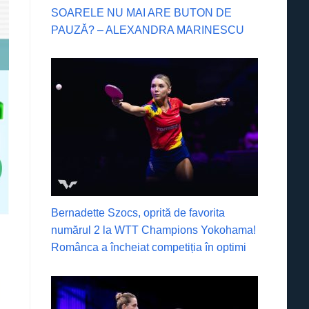
SOARELE NU MAI ARE BUTON DE
PAUZĂ? – ALEXANDRA MARINESCU
Bernadette Szocs, oprită de favorita
numărul 2 la WTT Champions Yokohama!
Românca a încheiat competiția în optimi