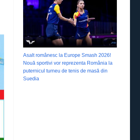
Asalt românesc la Europe Smash 2026!
Nouă sportivi vor reprezenta România la
puternicul turneu de tenis de masă din
Suedia