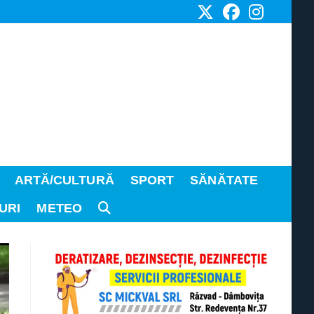
ARTĂ/CULTURĂ
SPORT
SĂNĂTATE
URI
METEO
TOGGLE
WEBSITE
SEARCH