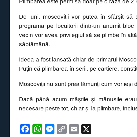
Plimbarea este permisă doar pe o rază de 2 kil
De luni, moscoviții vor putea în sfârșit să 
programa pe locuitorii dintr-un anumit bloc 
vecin vor avea privilegiul să se plimbe în altă 
săptămână.
Ideea a fost lansată chiar de primarul Mosco
Puțin că plimbarea în serii, pe cartiere, const
Moscoviții nu sunt prea lămuriți cum vor ieși d
Dacă până acum măștile și mănușile erau obl
necesare peste tot, chiar și la plimbare, inclusi
F
W
M
C
E
X