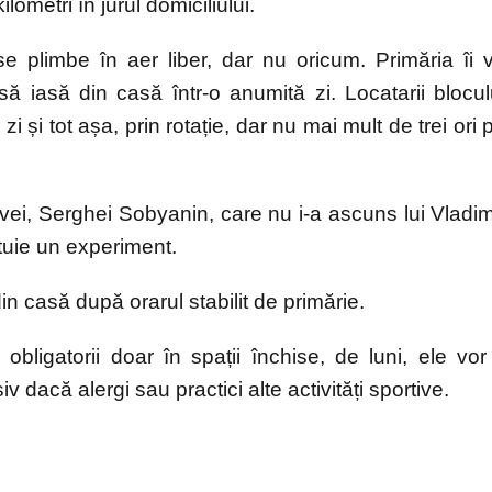
ometri în jurul domiciliului.
se plimbe în aer liber, dar nu oricum. Primăria îi 
să iasă din casă într-o anumită zi. Locatarii blocul
zi și tot așa, prin rotație, dar nu mai mult de trei ori 
vei, Serghei Sobyanin, care nu i-a ascuns lui Vladim
ituie un experiment.
in casă după orarul stabilit de primărie.
igatorii doar în spații închise, de luni, ele vor 
v dacă alergi sau practici alte activități sportive.