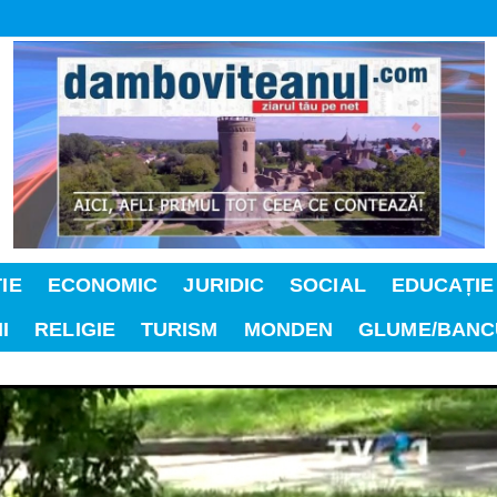
IE
ECONOMIC
JURIDIC
SOCIAL
EDUCAȚIE
I
RELIGIE
TURISM
MONDEN
GLUME/BANC