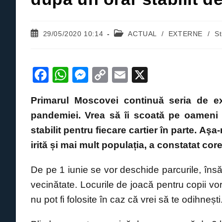
Post
Post
29/05/2020 10:14
ACTUAL
/
EXTERNE
/
S
published:
category:
F
W
M
C
E
X
a
h
e
o
m
Primarul Moscovei continuă seria de exp
c
at
ss
p
ail
pandemiei. Vrea să îi scoată pe oameni s
e
s
e
y
stabilit pentru fiecare cartier în parte. Aş
b
A
n
Li
irită și mai mult populația, a constatat co
o
p
g
n
o
p
er
k
De pe 1 iunie se vor deschide parcurile, însă
k
vecinătate. Locurile de joacă pentru copii vor
nu pot fi folosite în caz că vrei să te odihnești