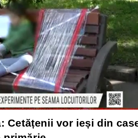
 Cetățenii vor ieși din cas
e primărie