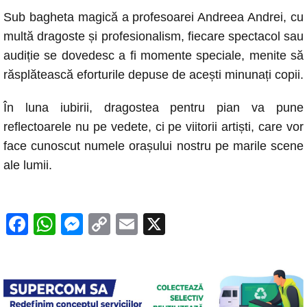
k
Sub bagheta magică a profesoarei Andreea Andrei, cu
multă dragoste și profesionalism, fiecare spectacol sau
audiție se dovedesc a fi momente speciale, menite să
răsplătească eforturile depuse de acești minunați copii.
În luna iubirii, dragostea pentru pian va pune
reflectoarele nu pe vedete, ci pe viitorii artiști, care vor
face cunoscut numele orașului nostru pe marile scene
ale lumii.
F
W
M
C
E
X
a
h
e
o
m
c
at
ss
p
ail
e
s
e
y