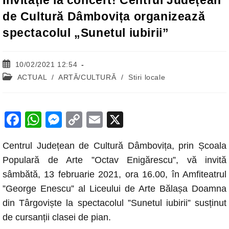
Invitație la concert! Centrul Județean
de Cultură Dâmbovița organizează
spectacolul „Sunetul iubirii”
Post
10/02/2021 12:54
published:
Post
ACTUAL
/
ARTĂ/CULTURĂ
/
Stiri locale
category:
F
W
M
C
E
X
a
h
e
o
m
Centrul Județean de Cultură Dâmbovița, prin Școala
c
at
ss
p
ail
Populară de Arte ”Octav Enigărescu”, vă invită
e
s
e
y
sâmbătă, 13 februarie 2021, ora 16.00, în Amfiteatrul
b
A
n
Li
”George Enescu” al Liceului de Arte Bălașa Doamna
o
p
g
n
din Târgoviște la spectacolul ”Sunetul iubirii” susținut
o
p
er
k
de cursanții clasei de pian.