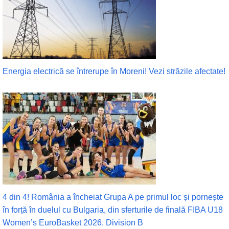
Energia electrică se întrerupe în Moreni! Vezi străzile afectate!
4 din 4! România a încheiat Grupa A pe primul loc și pornește
în forță în duelul cu Bulgaria, din sferturile de finală FIBA U18
Women’s EuroBasket 2026, Division B