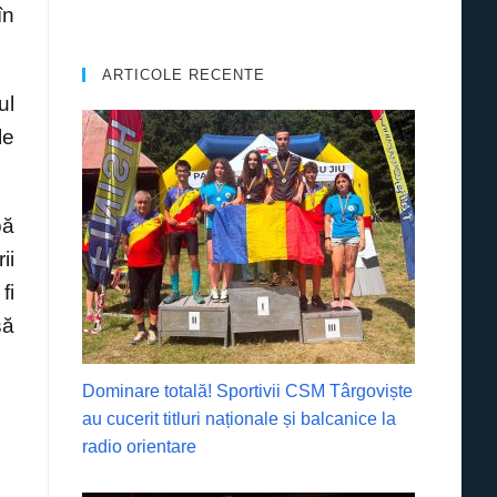
în
ARTICOLE RECENTE
ul
le
pă
ii
fi
să
Dominare totală! Sportivii CSM Târgoviște
au cucerit titluri naționale și balcanice la
radio orientare