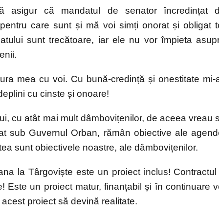
ă asigur că mandatul de senator încredințat 
tru care sunt și mă voi simți onorat și obligat t
atului sunt trecătoare, iar ele nu vor împieta asup
enii.
ătura mea cu voi. Cu bună-credință și onestitate mi-a
deplini cu cinste și onoare!
ui, cu atât mai mult dâmbovițenilor, de aceea vreau 
itat sub Guvernul Orban, rămân obiective ale agend
ea sunt obiectivele noastre, ale dâmbovițenilor.
ana la Târgoviște este un proiect inclus! Contractul
e! Este un proiect matur, finanțabil și în continuare v
 acest proiect să devină realitate.