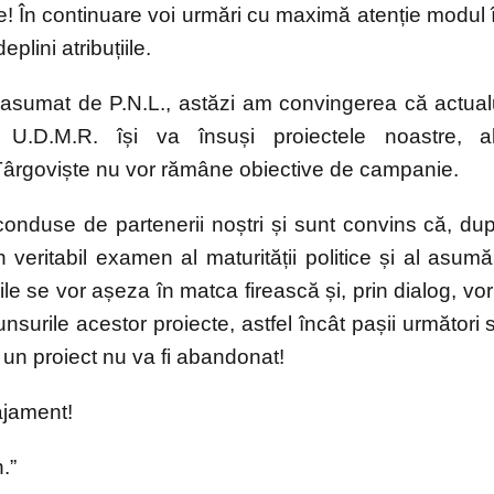
e! În continuare voi urmări cu maximă atenție modul 
eplini atribuțiile.
 asumat de P.N.L., astăzi am convingerea că actual
, U.D.M.R. își va însuși proiectele noastre, a
 Târgoviște nu vor rămâne obiective de campanie.
conduse de partenerii noștri și sunt convins că, du
eritabil examen al maturității politice și al asumăr
le se vor așeza în matca firească și, prin dialog, vor 
ajunsurile acestor proiecte, astfel încât pașii următori 
nici un proiect nu va fi abandonat!
ajament!
.”