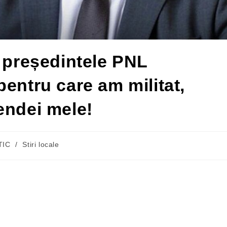
, președintele PNL
entru care am militat,
endei mele!
TIC
/
Stiri locale