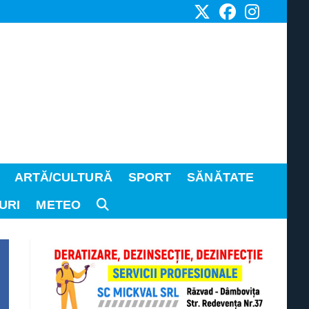
ARTĂ/CULTURĂ
SPORT
SĂNĂTATE
URI
METEO
TOGGLE
WEBSITE
SEARCH