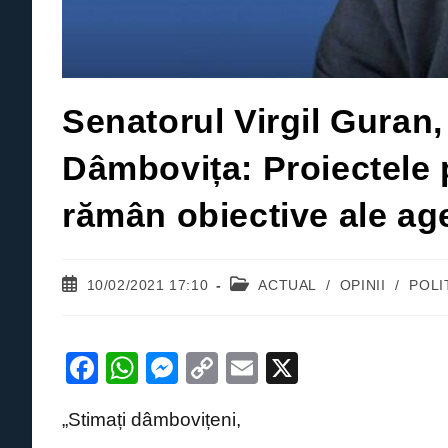
Senatorul Virgil Guran
Dâmbovița: Proiectele p
rămân obiective ale ag
Post
Post
10/02/2021 17:10
ACTUAL
/
OPINII
/
POLI
published:
category:
F
W
M
C
E
X
a
h
e
o
m
„Stimați dâmbovițeni,
c
at
ss
p
ail