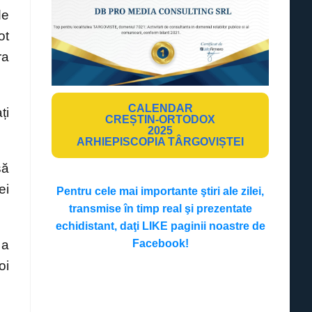
de
ot
ra
CALENDAR
ți
CREȘTIN-ORTODOX
2025
ARHIEPISCOPIA TÂRGOVIȘTEI
să
ei
Pentru cele mai importante ştiri ale zilei,
transmise în timp real şi prezentate
echidistant, daţi LIKE paginii noastre de
 a
Facebook!
oi