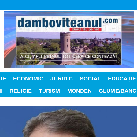
IE
ECONOMIC
JURIDIC
SOCIAL
EDUCAȚIE
I
RELIGIE
TURISM
MONDEN
GLUME/BANC