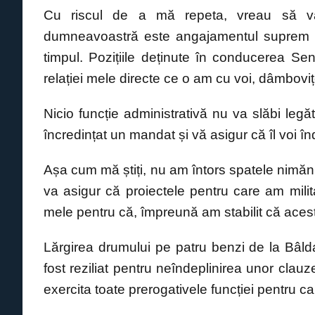
e
s
e
y
​Cu riscul de a mă repeta, vreau să v
b
A
n
Li
dumneavoastră este angajamentul suprem pen
o
p
g
n
timpul. Pozițiile deținute în conducerea Sen
o
p
er
k
relației mele directe ce o am cu voi, dâmboviț
k
​Nicio funcție administrativă nu va slăbi leg
încredințat un mandat și vă asigur că îl voi în
​Așa cum mă știți, nu am întors spatele nimăn
va asigur că proiectele pentru care am mil
mele pentru că, împreună am stabilit că acest
​Lărgirea drumului pe patru benzi de la Bâld
fost reziliat pentru neîndeplinirea unor clauz
exercita toate prerogativele funcției pentru ca