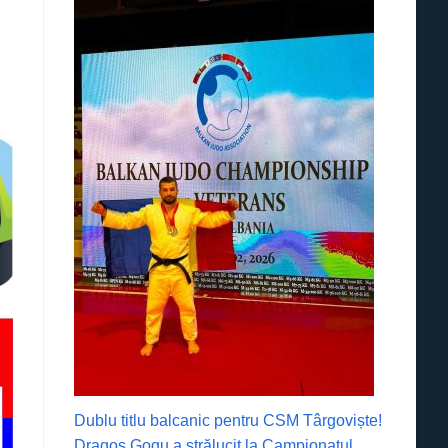
Dublu titlu balcanic pentru CSM Târgoviște!
Dragoș Gogu a strălucit la Campionatul