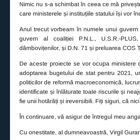
​Nimic nu s-a schimbat în ceea ce mă priveșt
care ministerele și instituțiile statului își vor înd
​Anul trecut vorbeam în numele unui guvern
guvern al coaliției P.N.L., U.S.R.-PLUS
dâmbovițenilor, și D.N. 71 și preluarea COS
​De aceste proiecte se vor ocupa ministere 
adoptarea bugetului de stat pentru 2021, un v
politicilor de reformă macroeconomică, lucruri
identificate și înlăturate toate riscurile și ne
fie unii hotărâți și ireversibili. Fiți siguri, că 
​În continuare, vă asigur de întregul meu ang
Cu onestitate, al dumneavoastră, Virgil Guran