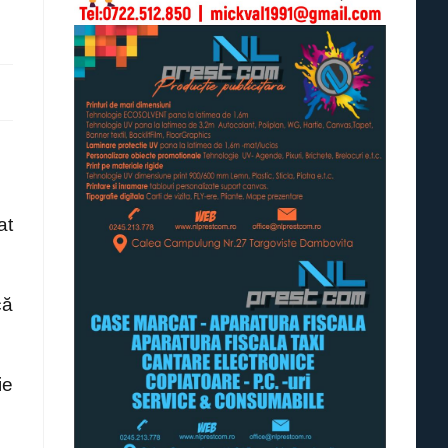
at
că
ie