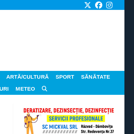
ARTĂ/CULTURĂ
SPORT
SĂNĂTATE
URI
METEO
TOGGLE
WEBSITE
SEARCH