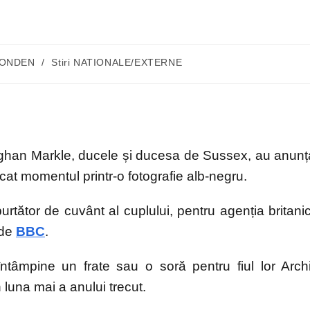
ONDEN
/
Stiri NATIONALE/EXTERNE
Meghan Markle, ducele și ducesa de Sussex, au anunț
cat momentul printr-o fotografie alb-negru.
urtător de cuvânt al cuplului, pentru agenția britani
 de
BBC
.
ntâmpine un frate sau o soră pentru fiul lor Arch
 luna mai a anului trecut.