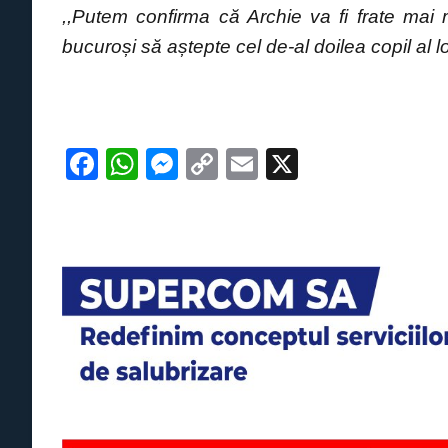
,,Putem confirma că Archie va fi frate m
bucuroși să aștepte cel de-al doilea copil al l
F
W
M
C
E
X
a
h
e
o
m
c
at
ss
p
ail
e
s
e
y
b
A
n
Li
o
p
g
n
o
p
er
k
k