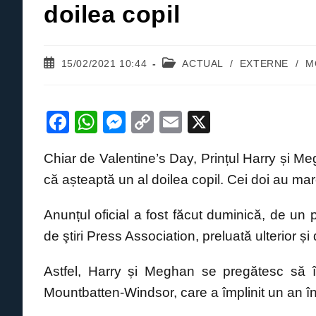
doilea copil
Post
Post
15/02/2021 10:44
ACTUAL
/
EXTERNE
/
M
published:
category:
F
W
M
C
E
X
a
h
e
o
m
Chiar de Valentine’s Day, Prințul Harry și 
c
at
ss
p
ail
că așteaptă un al doilea copil. Cei doi au mar
e
s
e
y
b
A
n
Li
Anunțul oficial a fost făcut duminică, de un p
o
p
g
n
de ştiri Press Association, preluată ulterior și
o
p
er
k
Astfel, Harry și Meghan se pregătesc să î
k
Mountbatten-Windsor, care a împlinit un an în