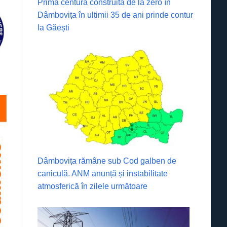
Prima centură construită de la zero în
Dâmbovița în ultimii 35 de ani prinde contur
la Găești
Dâmbovița rămâne sub Cod galben de
caniculă. ANM anunță și instabilitate
atmosferică în zilele următoare