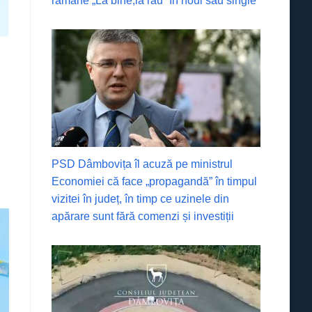
rămâne „La bine,la rău” în noul său single
PSD Dâmbovița îl acuză pe ministrul
Economiei că face „propagandă” în timpul
vizitei în județ, în timp ce uzinele din
apărare sunt fără comenzi și investiții