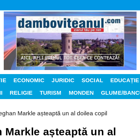
IE
ECONOMIC
JURIDIC
SOCIAL
EDUCAȚIE
I
RELIGIE
TURISM
MONDEN
GLUME/BANC
n Markle așteaptă un al