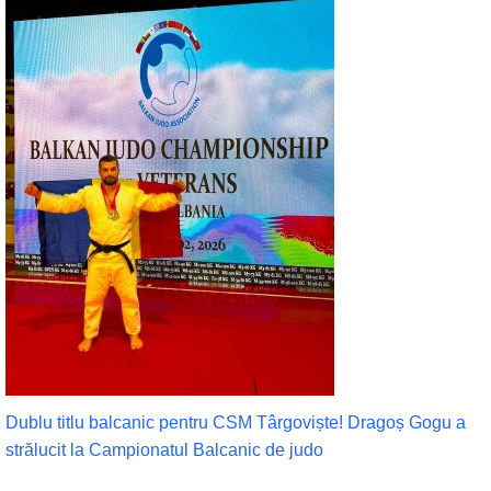
Dublu titlu balcanic pentru CSM Târgoviște! Dragoș Gogu a
strălucit la Campionatul Balcanic de judo