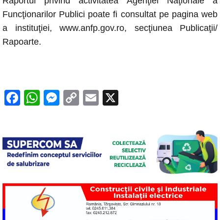
Raportul privind activitatea Agenţiei Naţionale a
Funcţionarilor Publici poate fi consultat pe pagina web
a instituţiei, www.anfp.gov.ro, secţiunea Publicaţii/
Rapoarte.
F
W
M
C
E
X
a
h
e
o
m
c
at
ss
p
ail
e
s
e
y
b
A
n
Li
o
p
g
n
o
p
er
k
k