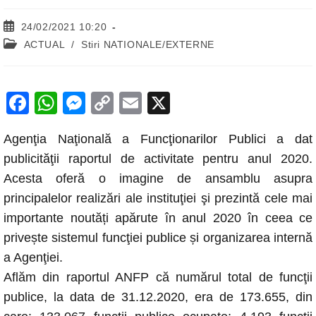
Post
24/02/2021 10:20
published:
Post
ACTUAL
/
Stiri NATIONALE/EXTERNE
category:
F
W
M
C
E
X
a
h
e
o
m
Agenţia Naţională a Funcţionarilor Publici a dat
c
at
ss
p
ail
publicităţii raportul de activitate pentru anul 2020.
e
s
e
y
Acesta oferă o imagine de ansamblu asupra
b
A
n
Li
principalelor realizări ale instituţiei şi prezintă cele mai
o
p
g
n
importante noutăți apărute în anul 2020 în ceea ce
o
p
er
k
privește sistemul funcţiei publice și organizarea internă
k
a Agenţiei.
Aflăm din raportul ANFP că numărul total de funcţii
publice, la data de 31.12.2020, era de 173.655, din