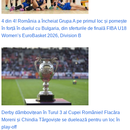
4 din 4! România a încheiat Grupa A pe primul loc și pornește
în forță în duelul cu Bulgaria, din sferturile de finală FIBA U18
Women’s EuroBasket 2026, Division B
Derby dâmbovițean în Turul 3 al Cupei României! Flacăra
Moreni și Chindia Târgoviște se duelează pentru un loc în
play-off