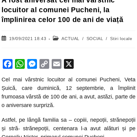
A fost aniversat cel mai vârstnic
locuitor al comunei Pucheni, la
împlinirea celor 100 de ani de viață
Post
Post
19/09/2021 18:43
ACTUAL
/
SOCIAL
/
Stiri locale
published:
category:
F
W
M
C
E
X
a
h
e
o
m
Cel mai vârstnic locuitor al comunei Pucheni, Veta
c
at
ss
p
ail
Șuică, care duminică, 12 septembrie, a împlinit
e
s
e
y
frumoasa vârstă de 100 de ani, a avut, astăzi, parte de
b
A
n
Li
o aniversare surpriză.
o
p
g
n
Astfel, pe lângă familia sa – copiii, nepoții, strănepoții
o
p
er
k
și stră- strănepoții, centenara l-a avut alături și pe
k