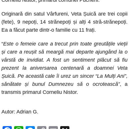
Corneliu Nistor, primarul comunei Pucheni.
Originară din satul Vârfureni, Veta Șuică are trei copii
(fete), 9 nepoți, 14 strănepoți și alți 4 stră-strănepoți.
Ea a făcut parte dintr-o familie cu 11 frați.
“
Este o femeie care a trecut prin toate greutățile vieții
și care a reușit să meargă mai departe ajungând la o
vârstă de invidiat. A fost un sentiment plăcut să fiu
prezent la aniversarea centenară a doamnei Veta
Șuică. Pe această cale îi urez un sincer “La Mulți Ani”,
sănătate și bunul Dumnezeu să o ocrotească”
, a
transmis primarul Corneliu Nistor.
Autor: Adrian G.