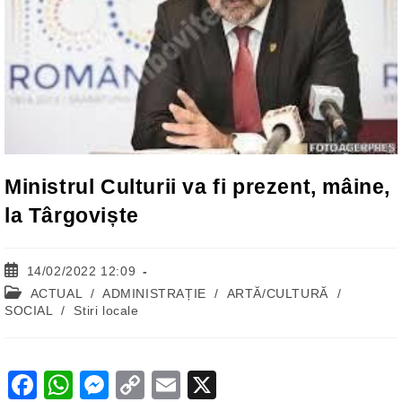
Ministrul Culturii va fi prezent, mâine,
la Târgoviște
Post
14/02/2022 12:09
published:
Post
ACTUAL
/
ADMINISTRAȚIE
/
ARTĂ/CULTURĂ
/
category:
SOCIAL
/
Stiri locale
F
W
M
C
E
X