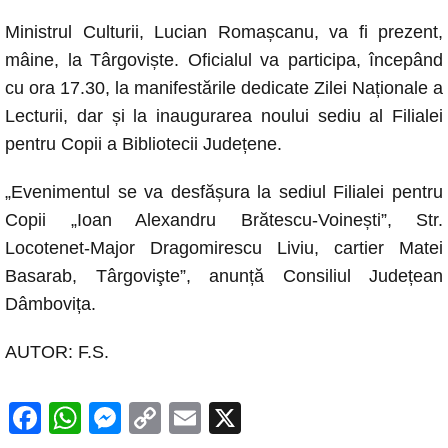
a
h
e
o
m
Ministrul Culturii, Lucian Romașcanu, va fi prezent,
c
at
ss
p
ail
mâine, la Târgoviște. Oficialul va participa, începând
e
s
e
y
cu ora 17.30, la manifestările dedicate Zilei Naționale a
b
A
n
Li
Lecturii, dar și la inaugurarea noului sediu al Filialei
o
p
g
n
pentru Copii a Bibliotecii Județene.
o
p
er
k
„Evenimentul se va desfășura la sediul Filialei pentru
k
Copii „Ioan Alexandru Brătescu-Voinești”, Str.
Locotenet-Major Dragomirescu Liviu, cartier Matei
Basarab, Târgovişte”, anunță Consiliul Județean
Dâmbovița.
AUTOR: F.S.
F
W
M
C
E
X