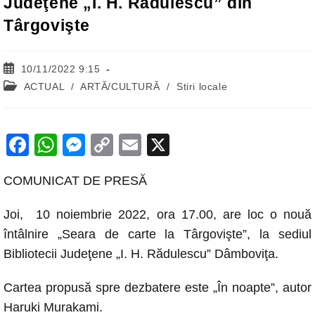
Judeţene „I. H. Rădulescu” din
Târgovişte
Post
10/11/2022 9:15
published:
Post
ACTUAL
/
ARTĂ/CULTURĂ
/
Stiri locale
category:
F
W
M
C
E
X
a
h
e
o
m
COMUNICAT DE PRESĂ
c
at
ss
p
ail
e
s
e
y
Joi, 10 noiembrie 2022, ora 17.00, are loc o nouă
b
A
n
Li
întâlnire „Seara de carte la Târgovişte”, la sediul
o
p
g
n
Bibliotecii Judeţene „I. H. Rădulescu” Dâmboviţa.
o
p
er
k
Cartea propusă spre dezbatere este „În noapte”, autor
k
Haruki Murakami.