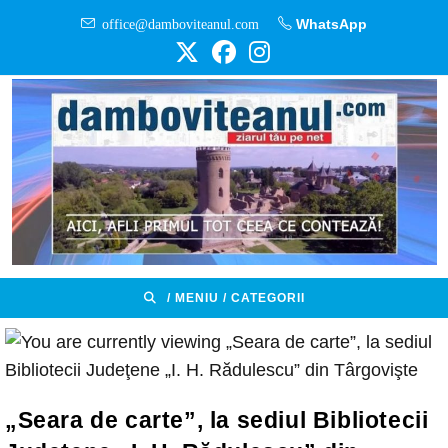
Skip
office@damboviteanul.com
WhatsApp
to
content
/ MENIU / CATEGORII
„Seara de carte”, la sediul Bibliotecii