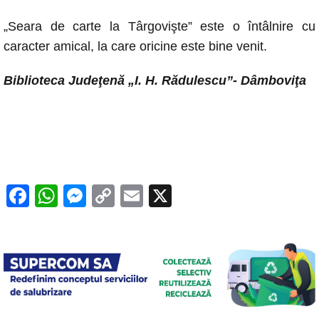
„Seara de carte la Târgovişte” este o întâlnire cu
caracter amical, la care oricine este bine venit.
Biblioteca Judeţenă „I. H. Rădulescu”- Dâmboviţa
F
W
M
C
E
X
a
h
e
o
m
c
at
ss
p
ail
e
s
e
y
b
A
n
Li
o
p
g
n