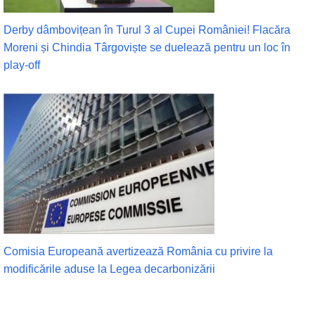
Derby dâmbovițean în Turul 3 al Cupei României! Flacăra
Moreni și Chindia Târgoviște se duelează pentru un loc în
play-off
Comisia Europeană avertizează România cu privire la
modificările aduse la Legea decarbonizării