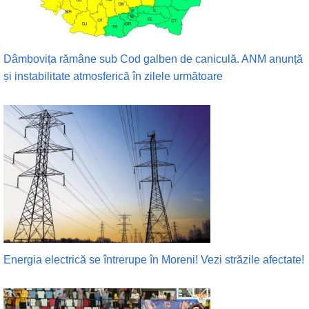
Dâmbovița rămâne sub Cod galben de caniculă. ANM anunță
și instabilitate atmosferică în zilele următoare
Energia electrică se întrerupe în Moreni! Vezi străzile afectate!