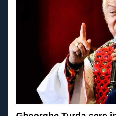
Gheorghe Turda cere înf