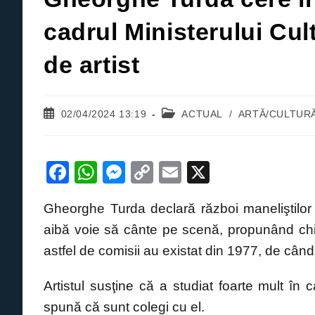
cadrul Ministerului Cult
de artist
Post
Post
02/04/2024 13:19
ACTUAL
/
ARTĂ/CULTUR
published:
category:
F
W
M
C
E
X
a
h
e
o
m
Gheorghe Turda declară război maneliştilor 
c
at
ss
p
ail
aibă voie să cânte pe scenă, propunând chi
e
s
e
y
astfel de comisii au existat din 1977, de când
b
A
n
Li
o
p
g
n
Artistul susţine că a studiat foarte mult în
o
p
er
k
spună că sunt colegi cu el.