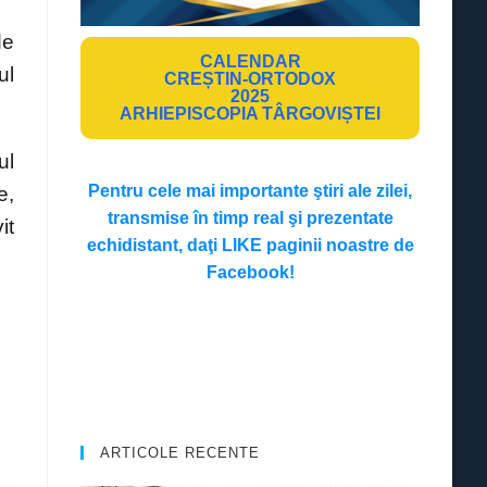
de
CALENDAR
ul
CREȘTIN-ORTODOX
2025
ARHIEPISCOPIA TÂRGOVIȘTEI
ul
Pentru cele mai importante ştiri ale zilei,
e,
transmise în timp real şi prezentate
it
echidistant, daţi LIKE paginii noastre de
Facebook!
ARTICOLE RECENTE