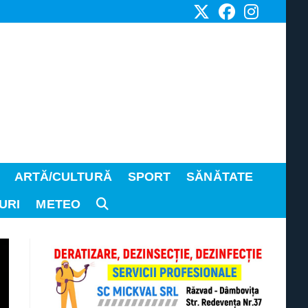
ARTĂ/CULTURĂ
SPORT
SĂNĂTATE
URI
METEO
TOGGLE
WEBSITE
SEARCH