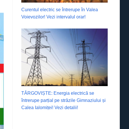
Curentul electric se întrerupe în Valea
Voievozilor! Vezi intervalul orar!
TÂRGOVIȘTE: Energia electrică se
întrerupe parțial pe străzile Gimnaziului și
Calea Ialomiței! Vezi detalii!