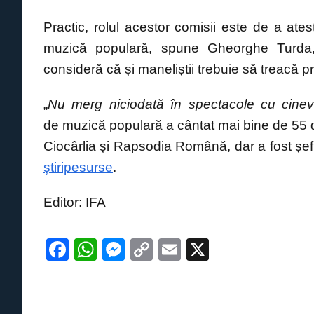
k
Practic, rolul acestor comisii este de a atest
muzică populară, spune Gheorghe Turda, c
consideră că și maneliștii trebuie să treacă pr
„
Nu merg niciodată în spectacole cu cine
de muzică populară a cântat mai bine de 55 de
Ciocârlia și Rapsodia Română, dar a fost șeful
știripesurse
.
Editor: IFA
F
W
M
C
E
X
a
h
e
o
m
c
at
ss
p
ail