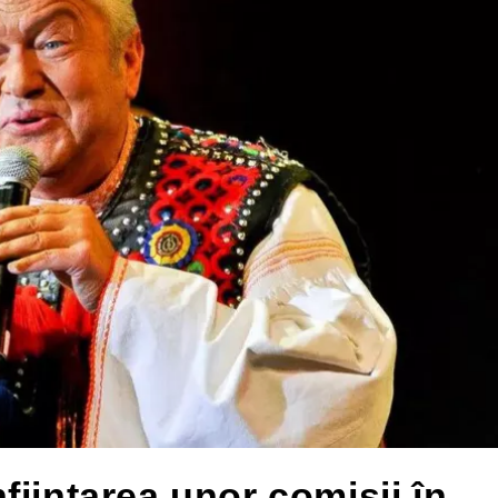
iinţarea unor comisii în