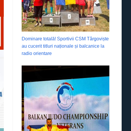
Dominare totală! Sportivii CSM Târgoviște
au cucerit titluri naționale și balcanice la
radio orientare