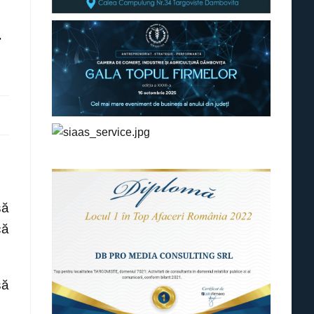
a
să
că
să