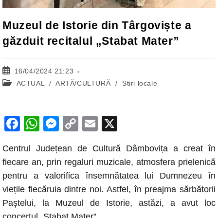
Muzeul de Istorie din Târgoviște a
găzduit recitalul „Stabat Mater”
Post
16/04/2024 21:23
published:
Post
ACTUAL
/
ARTĂ/CULTURĂ
/
Stiri locale
category:
F
W
M
C
E
X
a
h
e
o
m
Centrul Județean de Cultură Dâmbovița a creat în
c
at
ss
p
ail
fiecare an, prin regaluri muzicale, atmosfera prielenică
e
s
e
y
pentru a valorifica însemnătatea lui Dumnezeu în
b
A
n
Li
viețile fiecăruia dintre noi. Astfel, în preajma sărbătorii
o
p
g
n
Paștelui, la Muzeul de Istorie, astăzi, a avut loc
o
p
er
k
concertul „Stabat Mater”.