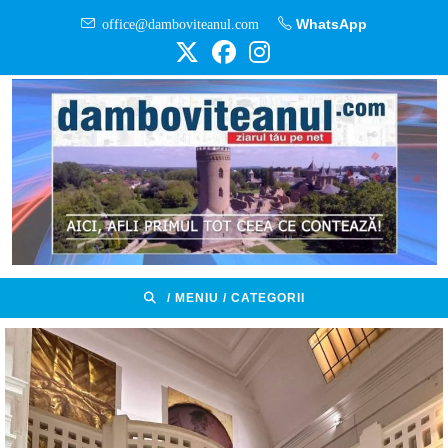
Skip
office@damboviteanul.com
WhatsApp
to
content
/ MENIU / CATEGORII