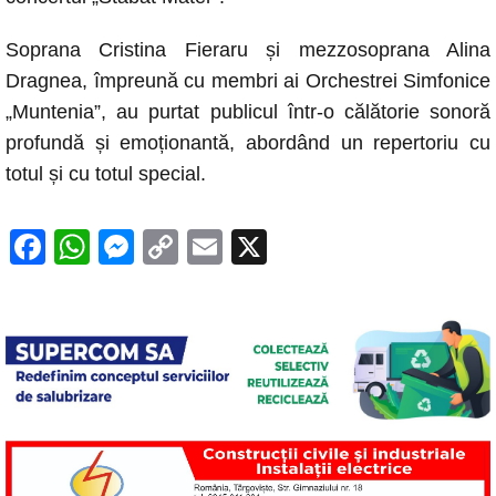
k
Soprana Cristina Fieraru și mezzosoprana Alina
Dragnea, împreună cu membri ai Orchestrei Simfonice
„Muntenia”, au purtat publicul într-o călătorie sonoră
profundă și emoționantă, abordând un repertoriu cu
totul și cu totul special.
F
W
M
C
E
X
a
h
e
o
m
c
at
ss
p
ail
e
s
e
y
b
A
n
Li
o
p
g
n
o
p
er
k
k