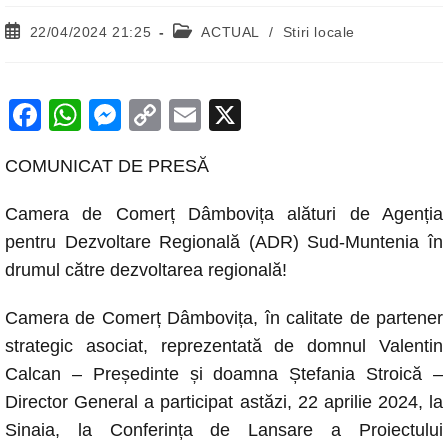
Post
Post
22/04/2024 21:25
ACTUAL
/
Stiri locale
published:
category:
F
W
M
C
E
X
a
h
e
o
m
COMUNICAT DE PRESĂ
c
at
ss
p
ail
e
s
e
y
Camera de Comerț Dâmbovița alături de Agenția
b
A
n
Li
pentru Dezvoltare Regională (ADR) Sud-Muntenia în
o
p
g
n
drumul către dezvoltarea regională!
o
p
er
k
Camera de Comerț Dâmbovița, în calitate de partener
k
strategic asociat, reprezentată de domnul Valentin
Calcan – Președinte și doamna Ștefania Stroică –
Director General a participat astăzi, 22 aprilie 2024, la
Sinaia, la Conferința de Lansare a Proiectului