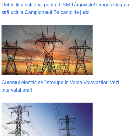
Dublu titlu balcanic pentru CSM Târgoviște! Dragoș Gogu a
strălucit la Campionatul Balcanic de judo
Curentul electric se întrerupe în Valea Voievozilor! Vezi
intervalul orar!