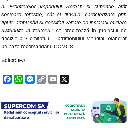
al Frontierelor Imperiului Roman și cuprinde atât
sectoare terestre, cât și fluviale, caracterizate prin
tipuri, amplasări și densități variate de instalații militare
distribuite în teritoriu,
” se precizează în proiectul de
decizie al Comitetului Patrimoniului Mondial, elaborat
pe baza recomandării ICOMOS.
Editor: IFA
F
W
M
C
E
X
a
h
e
o
m
c
at
ss
p
ail
e
s
e
y
b
A
n
Li
o
p
g
n