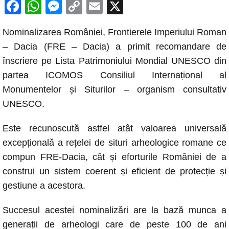
F
W
M
C
E
X
a
h
e
o
m
Nominalizarea României, Frontierele Imperiului Roman
c
at
ss
p
ail
– Dacia (FRE – Dacia) a primit recomandare de
e
s
e
y
înscriere pe Lista Patrimoniului Mondial UNESCO din
b
A
n
Li
partea ICOMOS Consiliul Internațional al
o
p
g
n
Monumentelor și Siturilor – organism consultativ
o
p
er
k
UNESCO.
k
Este recunoscută astfel atât valoarea universalǎ
excepționalǎ a rețelei de situri arheologice romane ce
compun FRE-Dacia, cât și eforturile României de a
construi un sistem coerent și eficient de protecție și
gestiune a acestora.
Succesul acestei nominalizǎri are la bază munca a
generații de arheologi care de peste 100 de ani