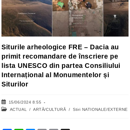
Siturile arheologice FRE – Dacia au
primit recomandare de înscriere pe
lista UNESCO din partea Consiliului
Internațional al Monumentelor și
Siturilor
Post
15/06/2024 8:55
published:
Post
ACTUAL
/
ARTĂ/CULTURĂ
/
Stiri NATIONALE/EXTERNE
category: