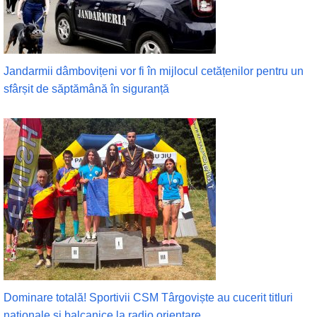
Jandarmii dâmbovițeni vor fi în mijlocul cetățenilor pentru un
sfârșit de săptămână în siguranță
Dominare totală! Sportivii CSM Târgoviște au cucerit titluri
naționale și balcanice la radio orientare