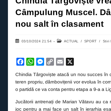
Chindia Târgoviște vre
Câmpulung Muscel. Dâm
nou salt în clasament
Post
Post
03/10/2024 21:54
ACTUAL
/
SPORT
/
Stiri
published:
category:
F
W
M
C
E
X
a
h
e
o
m
Chindia Târgoviște atacă un nou succes în 
c
at
ss
p
ail
teren propriu, dâmbovițenii vor evolua în c
e
s
e
y
o partidă ce va conta pentru etapa a 9-a a Lig
b
A
n
Li
o
p
g
n
Jucătorii antrenați de Marian Vătavu au ca m
o
p
er
k
joc pentru a mai face un salt în ierarhia e