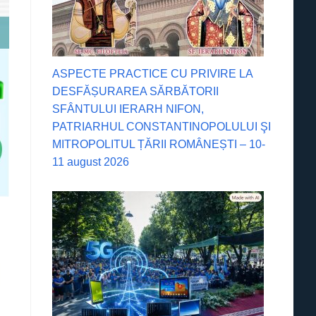
ASPECTE PRACTICE CU PRIVIRE LA
DESFĂȘURAREA SĂRBĂTORII
SFÂNTULUI IERARH NIFON,
PATRIARHUL CONSTANTINOPOLULUI ŞI
MITROPOLITUL ȚĂRII ROMÂNEȘTI – 10-
11 august 2026