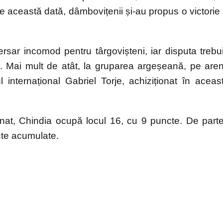
e această dată, dâmbovițenii și-au propus o victorie 
ar incomod pentru târgovișteni, iar disputa trebu
ri. Mai mult de atât, la gruparea argeșeană, pe are
internațional Gabriel Torje, achiziționat în aceas
nat, Chindia ocupă locul 16, cu 9 puncte. De part
cte acumulate.