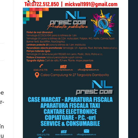
pe
r-
în
cu