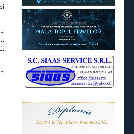
și
ie
na
tă
ea