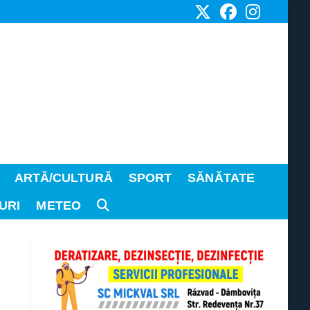
ARTĂ/CULTURĂ
SPORT
SĂNĂTATE
URI
METEO
TOGGLE
WEBSITE
SEARCH