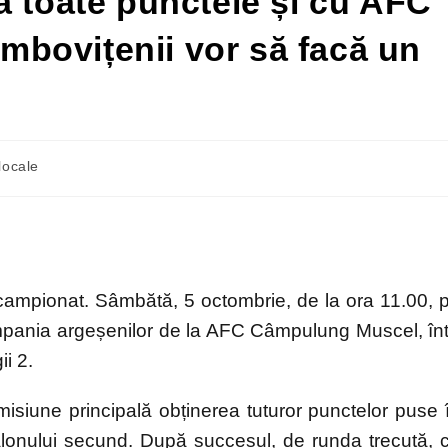
a toate punctele și cu AFC
bovițenii vor să facă un
 locale
campionat. Sâmbătă, 5 octombrie, de la ora 11.00, 
ompania argeșenilor de la AFC Câmpulung Muscel, înt
ii 2.
isiune principală obținerea tuturor punctelor puse 
șalonului secund. După succesul, de runda trecută, 