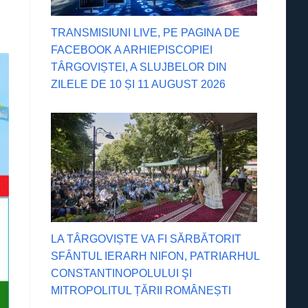
TRANSMISIUNI LIVE, PE PAGINA DE
FACEBOOK A ARHIEPISCOPIEI
TÂRGOVIȘTEI, A SLUJBELOR DIN
ZILELE DE 10 ȘI 11 AUGUST 2026
LA TÂRGOVIȘTE VA FI SĂRBĂTORIT
SFÂNTUL IERARH NIFON, PATRIARHUL
CONSTANTINOPOLULUI ŞI
MITROPOLITUL ȚĂRII ROMÂNEȘTI