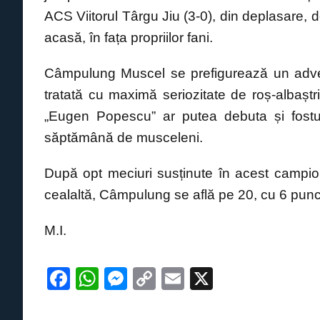
k
ACS Viitorul Târgu Jiu (3-0), din deplasare, d
acasă, în fața propriilor fani.
Câmpulung Muscel se prefigurează un advers
tratată cu maximă seriozitate de roș-albașt
„Eugen Popescu” ar putea debuta și fostul 
săptămână de musceleni.
După opt meciuri susținute în acest campio
cealaltă, Câmpulung se află pe 20, cu 6 pun
M.I.
F
W
M
C
E
X
a
h
e
o
m