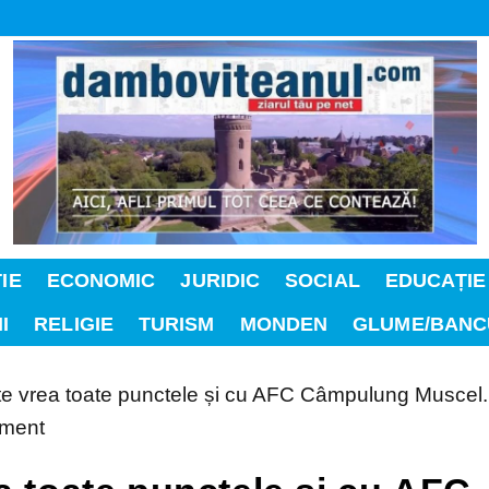
IE
ECONOMIC
JURIDIC
SOCIAL
EDUCAȚIE
I
RELIGIE
TURISM
MONDEN
GLUME/BANC