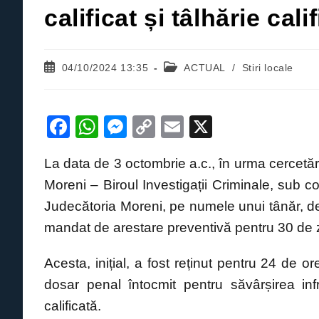
calificat și tâlhărie cali
Post
Post
04/10/2024 13:35
ACTUAL
/
Stiri locale
published:
category:
F
W
M
C
E
X
a
h
e
o
m
La data de 3 octombrie a.c., în urma cercetărilo
c
at
ss
p
ail
Moreni – Biroul Investigații Criminale, sub 
e
s
e
y
Judecătoria Moreni, pe numele unui tânăr, de
b
A
n
Li
mandat de arestare preventivă pentru 30 de z
o
p
g
n
o
p
er
k
Acesta, inițial, a fost reținut pentru 24 de o
k
dosar penal întocmit pentru săvârșirea infrac
calificată.