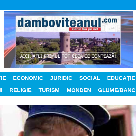
IE
ECONOMIC
JURIDIC
SOCIAL
EDUCAȚIE
I
RELIGIE
TURISM
MONDEN
GLUME/BANC