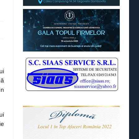
ui
gă
un
ui
ie