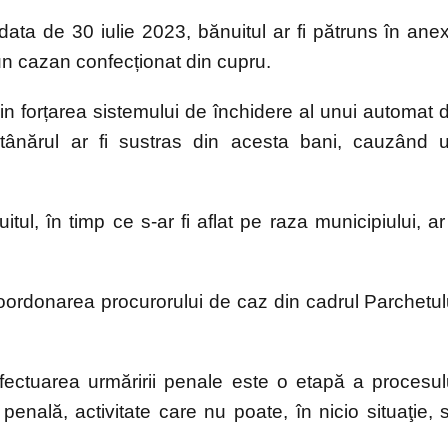
la data de 30 iulie 2023, bănuitul ar fi pătruns în ane
 un cazan confecționat din cupru.
prin forțarea sistemului de închidere al unui automat 
 tânărul ar fi sustras din acesta bani, cauzând 
l, în timp ce s-ar fi aflat pe raza municipiului, ar 
 coordonarea procurorului de caz din cadrul Parchetul
fectuarea urmăririi penale este o etapă a procesul
nală, activitate care nu poate, în nicio situaţie, 