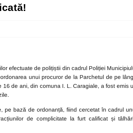
ficată!
r efectuate de polițiștii din cadrul Poliției Municipiul
coordonarea unui procuror de la Parchetul de pe lân
 16 de ani, din comuna I. L. Caragiale, a fost emis 
ile.
re, pe bază de ordonanță, fiind cercetat în cadrul un
țiunilor de complicitate la furt calificat și tâlhăr