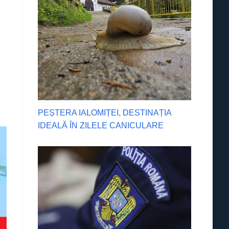
PEȘTERA IALOMIȚEI, DESTINAȚIA
IDEALĂ ÎN ZILELE CANICULARE