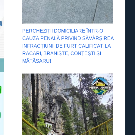
PERCHEZIȚII DOMICILIARE ÎNTR-O
CAUZĂ PENALĂ PRIVIND SĂVÂRȘIREA
INFRACȚIUNII DE FURT CALIFICAT, LA
RĂCARI, BRANIȘTE, CONȚEȘTI ȘI
MĂTĂSARU!