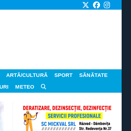
ARTĂ/CULTURĂ
SPORT
SĂNĂTATE
URI
METEO
TOGGLE
WEBSITE
SEARCH