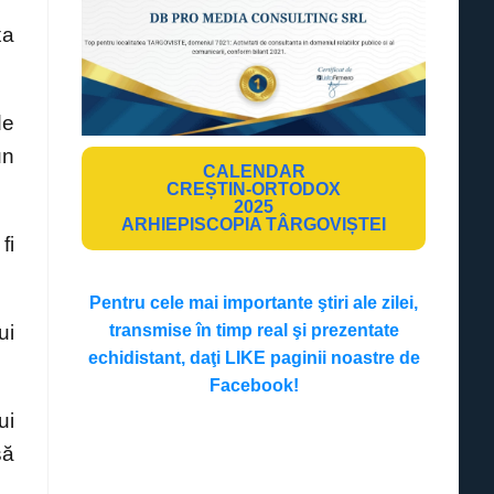
xa
de
un
CALENDAR
CREȘTIN-ORTODOX
2025
ARHIEPISCOPIA TÂRGOVIȘTEI
fi
Pentru cele mai importante ştiri ale zilei,
transmise în timp real şi prezentate
ui
echidistant, daţi LIKE paginii noastre de
Facebook!
ui
să