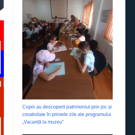
Copiii au descoperit patrimoniul prin joc și
creativitate în primele zile ale programului
„Vacanță la muzeu”