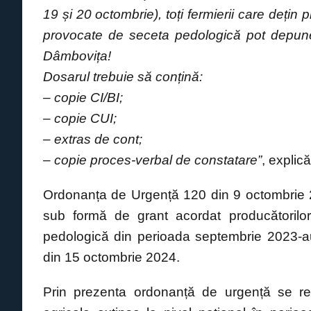
19 și 20 octombrie), toți fermierii care deți
provocate de seceta pedologică pot depune 
Dâmbovița!
Dosarul trebuie să conțină:
– copie CI/BI;
– copie CUI;
– extras de cont;
– copie proces-verbal de constatare”
, explică
Ordonanța de Urgență 120 din 9 octombrie 20
sub formă de grant acordat producătorilor 
pedologică din perioada septembrie 2023-au
din 15 octombrie 2024.
Prin prezenta ordonanță de urgență se re