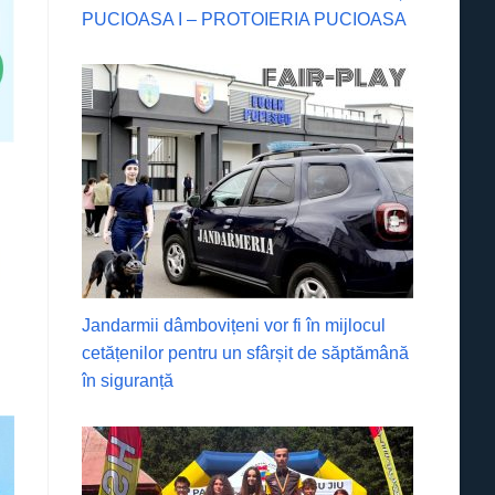
PUCIOASA I – PROTOIERIA PUCIOASA
Jandarmii dâmbovițeni vor fi în mijlocul
cetățenilor pentru un sfârșit de săptămână
în siguranță