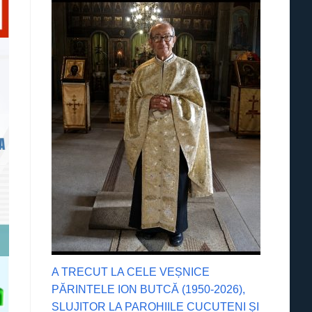
A TRECUT LA CELE VEȘNICE
PĂRINTELE ION BUTCĂ (1950-2026),
SLUJITOR LA PAROHIILE CUCUTENI ȘI