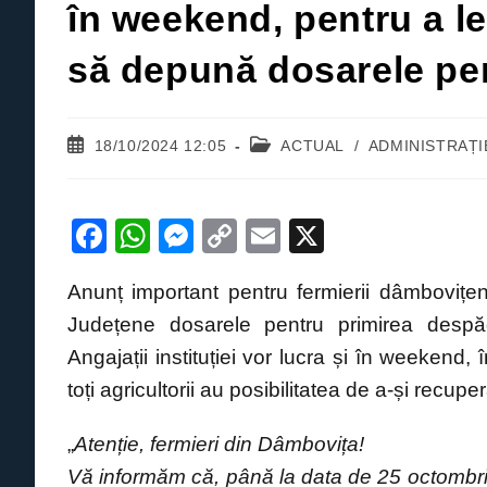
în weekend, pentru a le 
să depună dosarele pe
Post
Post
18/10/2024 12:05
ACTUAL
/
ADMINISTRAȚI
published:
category:
F
W
M
C
E
X
a
h
e
o
m
Anunț important pentru fermierii dâmbovițen
c
at
ss
p
ail
Județene dosarele pentru primirea despă
e
s
e
y
Angajații instituției vor lucra și în weekend,
b
A
n
Li
toți agricultorii au posibilitatea de a-și recuper
o
p
g
n
o
p
er
k
„
Atenție, fermieri din Dâmbovița!
k
Vă informăm că, până la data de 25 octombri