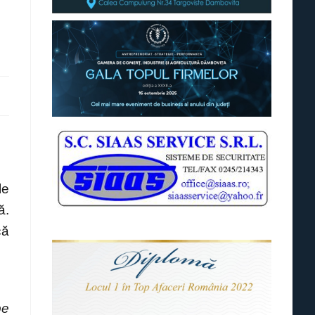
le
ă.
că
pe