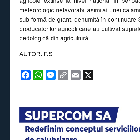
agricole extinse la nivel național în per
meteorologic nefavorabil asimilat unei calamit
sub formă de grant, denumită în continuare
producătorilor agricoli care au cultivat supra
pedologică din agricultură.
AUTOR: F.S
F
W
M
C
E
X
a
h
e
o
m
c
at
ss
p
ail
e
s
e
y
b
A
n
Li
o
p
g
n
o
p
er
k