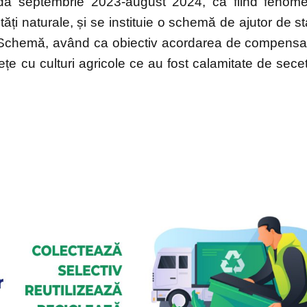
ioada septembrie 2023-august 2024, ca fiind fenom
ăți naturale, și se instituie o schemă de ajutor de st
 Schemă, având ca obiectiv acordarea de compensaț
fețe cu culturi agricole ce au fost calamitate de sece