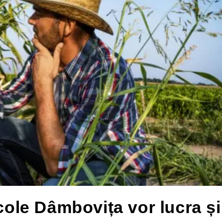
icole Dâmbovița vor lucra și