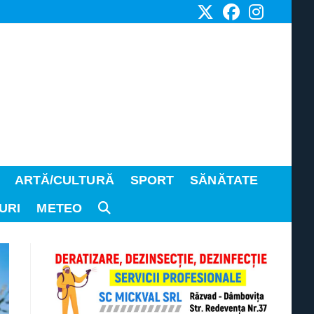
ARTĂ/CULTURĂ
SPORT
SĂNĂTATE
URI
METEO
TOGGLE
WEBSITE
SEARCH