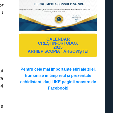
or
AJ
CALENDAR
CREȘTIN-ORTODOX
2025
ARHIEPISCOPIA TÂRGOVIȘTEI
Pentru cele mai importante ştiri ale zilei,
at
transmise în timp real şi prezentate
ta
echidistant, daţi LIKE paginii noastre de
34
Facebook!
le