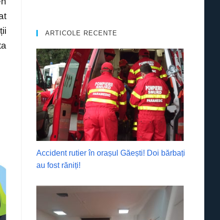
en
at
ii
ARTICOLE RECENTE
ta
Accident rutier în orașul Găești! Doi bărbați
au fost răniți!