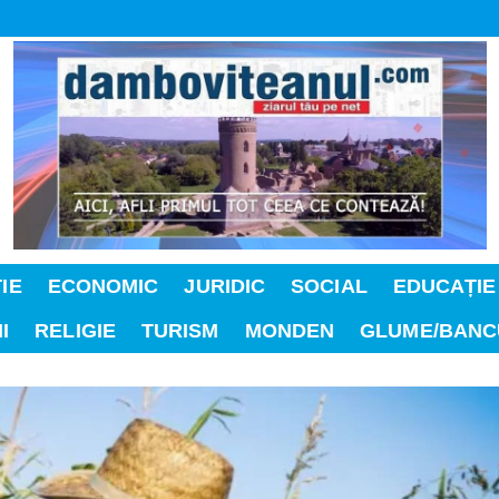
IE
ECONOMIC
JURIDIC
SOCIAL
EDUCAȚIE
I
RELIGIE
TURISM
MONDEN
GLUME/BANC