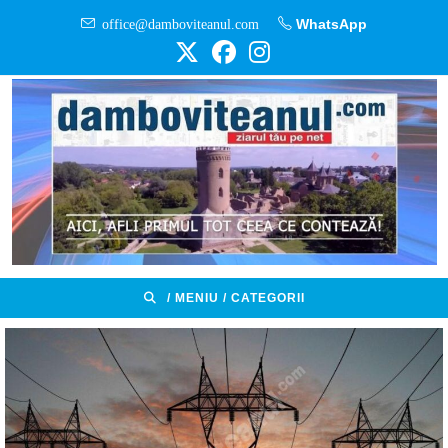
Skip
office@damboviteanul.com
WhatsApp
to
content
/ MENIU / CATEGORII