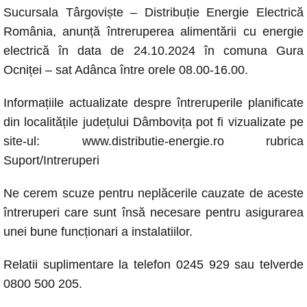
e
s
e
y
Sucursala Târgoviște – Distribuție Energie Electrică
b
A
n
Li
România, anunță întreruperea alimentării cu energie
o
p
g
n
electrică în data de 24.10.2024 în comuna Gura
Ocniței – sat Adânca între orele 08.00-16.00.
o
p
er
k
k
Informațiile actualizate despre întreruperile planificate
din localitățile județului Dâmbovița pot fi vizualizate pe
site-ul: www.distributie-energie.ro rubrica
Suport/Intreruperi
Ne cerem scuze pentru neplăcerile cauzate de aceste
întreruperi care sunt însă necesare pentru asigurarea
unei bune funcționari a instalatiilor.
Relatii suplimentare la telefon 0245 929 sau telverde
0800 500 205.