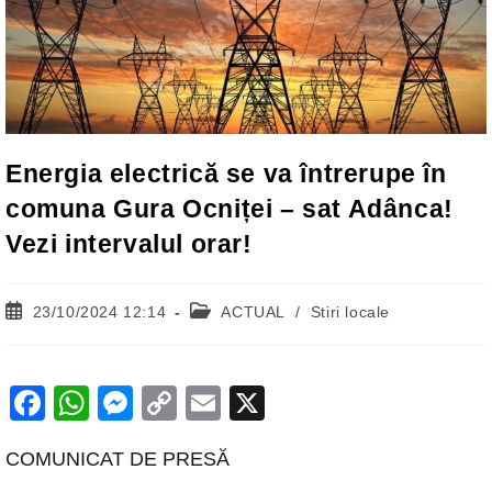
Energia electrică se va întrerupe în
comuna Gura Ocniței – sat Adânca!
Vezi intervalul orar!
Post
Post
23/10/2024 12:14
ACTUAL
/
Stiri locale
published:
category:
F
W
M
C
E
X
a
h
e
o
m
COMUNICAT DE PRESĂ
c
at
ss
p
ail