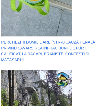
PERCHEZIȚII DOMICILIARE ÎNTR-O CAUZĂ PENALĂ
PRIVIND SĂVÂRȘIREA INFRACȚIUNII DE FURT
CALIFICAT, LA RĂCARI, BRANIȘTE, CONȚEȘTI ȘI
MĂTĂSARU!