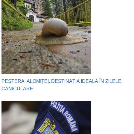
PEȘTERA IALOMIȚEI, DESTINAȚIA IDEALĂ ÎN ZILELE
CANICULARE