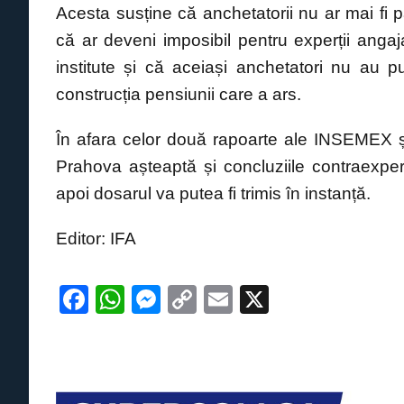
Acesta susține că anchetatorii nu ar mai fi p
că ar deveni imposibil pentru experții anga
institute și că aceiași anchetatori nu au pu
construcția pensiunii care a ars.
În afara celor două rapoarte ale INSEMEX și
Prahova așteaptă și concluziile contraexperti
apoi dosarul va putea fi trimis în instanță.
Editor: IFA
F
W
M
C
E
X
a
h
e
o
m
c
at
ss
p
ail
e
s
e
y