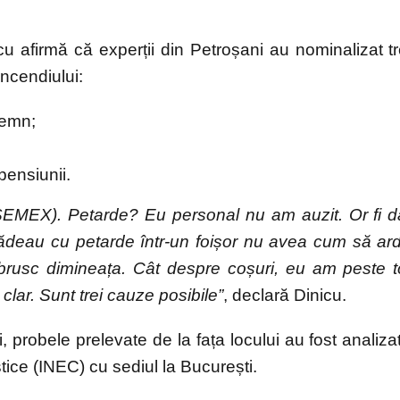
icu afirmă că experții din Petroșani au nominalizat tr
ncendiului:
lemn;
pensiunii.
SEMEX). Petarde? Eu personal nu am auzit. Or fi d
dădeau cu petarde într-un foișor nu avea cum să ar
) brusc dimineața. Cât despre coșuri, eu am peste t
clar. Sunt trei cauze posibile”
, declară Dinicu.
i, probele prelevate de la fața locului au fost analiza
stice (INEC) cu sediul la București.