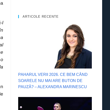
ma
ARTICOLE RECENTE
-l
în
ma
al
se
 o
la
PAHARUL VERII 2026. CE BEM CÂND
SOARELE NU MAI ARE BUTON DE
un
PAUZĂ? – ALEXANDRA MARINESCU
le