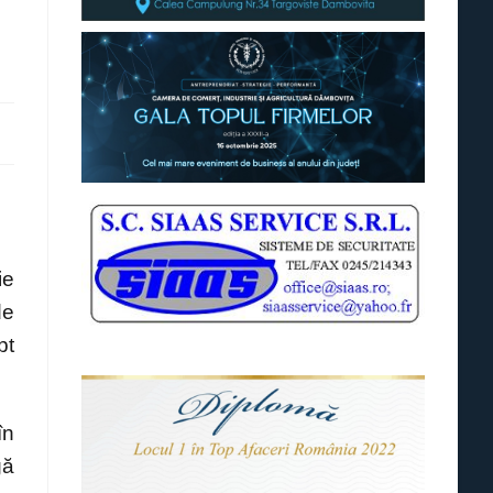
ie
de
pt
în
gă