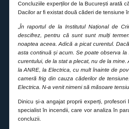
Concluziile experților de la București arată
Dacilor ar fi existat două căderi de tensiune î
„
În raportul de la Institutul Național de Cr
descifrez, pentru că sunt sunt mulți termen
noaptea aceea. Adică a picat curentul. Dacă 
asta continuă și acum. Se poate observa la be
curentului, de la stat a plecat, nu de la mine
la ANRE, la Electrica, cu mult înainte de p
cameră frig din cauza căderilor de tensiun
Electrica. N-a venit nimeni să măsoare tensi
Dinicu și-a angajat proprii experți, profesor
specialist în incendii, care vor analiza în pa
concluzii.