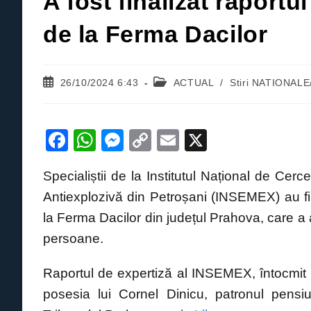
A fost finalizat raportu
de la Ferma Dacilor
Post
Post
26/10/2024 6:43
ACTUAL
/
Stiri NATIONAL
published:
category:
F
W
M
C
E
X
a
h
e
o
m
Specialiștii de la Institutul Național de Cerc
c
at
ss
p
ail
Antiexplozivă din Petroșani (INSEMEX) au fin
e
s
e
y
la Ferma Dacilor din județul Prahova, care a 
b
A
n
Li
persoane.
o
p
g
n
o
p
er
k
Raportul de expertiză al INSEMEX, întocmit l
k
posesia lui Cornel Dinicu, patronul pensiu