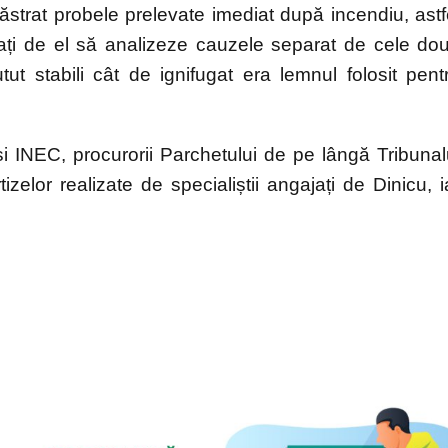
ăstrat probele prelevate imediat după incendiu, astf
jați de el să analizeze cauzele separat de cele do
tut stabili cât de ignifugat era lemnul folosit pent
 INEC, procurorii Parchetului de pe lângă Tribunal
zelor realizate de specialiștii angajați de Dinicu, i