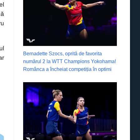
el
uă
ru
ul
Bernadette Szocs, oprită de favorita
ar
numărul 2 la WTT Champions Yokohama!
Românca a încheiat competiția în optimi