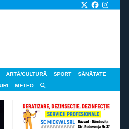
ARTĂ/CULTURĂ
SPORT
SĂNĂTATE
URI
METEO
TOGGLE
WEBSITE
SEARCH