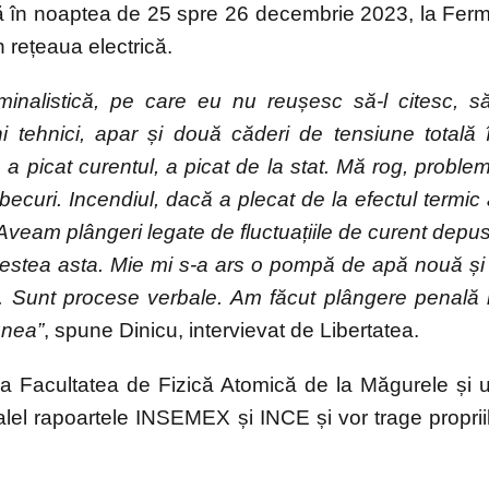
 că în noaptea de 25 spre 26 decembrie 2023, la Fer
n rețeaua electrică.
iminalistică, pe care eu nu reușesc să-l citesc, să
i tehnici, apar și două căderi de tensiune totală 
a picat curentul, a picat de la stat. Mă rog, proble
curi. Incendiul, dacă a plecat de la efectul termic 
. Aveam plângeri legate de fluctuațiile de curent depu
ovestea asta. Mie mi s-a ars o pompă de apă nouă și
e. Sunt procese verbale. Am făcut plângere penală 
unea”
, spune Dinicu, intervievat de Libertatea.
i la Facultatea de Fizică Atomică de la Măgurele și 
ralel rapoartele INSEMEX și INCE și vor trage proprii