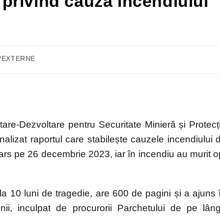
l privind cauza incendiului
E/EXTERNE
etare-Dezvoltare pentru Securitate Minieră și Protecț
alizat raportul care stabilește cauzele incendiului 
ars pe 26 decembrie 2023, iar în incendiu au murit o
a 10 luni de tragedie, are 600 de pagini și a ajuns 
nii, inculpat de procurorii Parchetului de pe lân