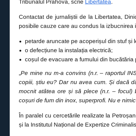
Tribunalul Prahova, scrie
Libertatea
.
Contactat de jurnaliștii de la Libertatea, Din
posibile cauze care au condus la izbucnirea i
petarde aruncate pe acoperișul din stuf și 
o defecțiune la instalația electrică;
coșul de evacuare a fumului din bucătăria 
„
Pe mine nu m-a convins (n.r. – raportul IN
copiii, știu eu? Dar nu avea cum. Și dacă 
mocnit atâtea ore și să plece (n.r. – focul
coșuri de fum din inox, superprofi. Nu e nimic 
În paralel cu cercetările realizate la Petroșan
și la Institutul Național de Expertize Criminali