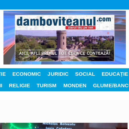
IE
ECONOMIC
JURIDIC
SOCIAL
EDUCAȚIE
I
RELIGIE
TURISM
MONDEN
GLUME/BANC