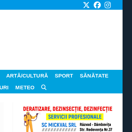
ARTĂ/CULTURĂ
SPORT
SĂNĂTATE
URI
METEO
TOGGLE
WEBSITE
SEARCH