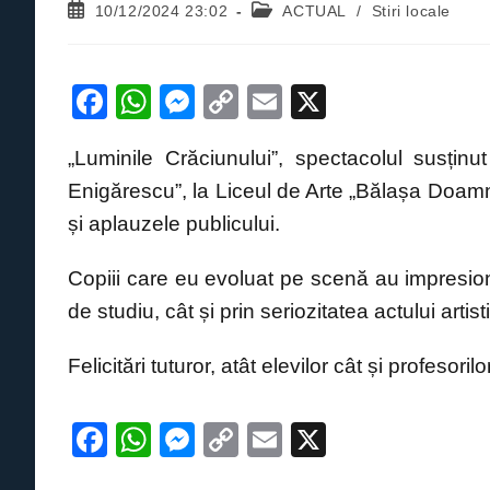
Post
Post
10/12/2024 23:02
ACTUAL
/
Stiri locale
published:
category:
F
W
M
C
E
X
a
h
e
o
m
„Luminile Crăciunului”, spectacolul susținu
c
at
ss
p
ail
Enigărescu”, la Liceul de Arte „Bălașa Doamn
e
s
e
y
și aplauzele publicului.
b
A
n
Li
o
p
g
n
Copiii care eu evoluat pe scenă au impresion
o
p
er
k
de studiu, cât și prin seriozitatea actului artisti
k
Felicitări tuturor, atât elevilor cât și profesori
F
W
M
C
E
X
a
h
e
o
m