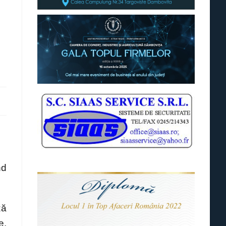
nd
ză
e,