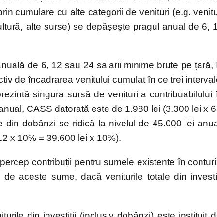
prin cumulare cu alte categorii de venituri (e.g. venitu
cultură, alte surse) se depăşeşte pragul anual de 6, 
uală de 6, 12 sau 24 salarii minime brute pe țară, 
ctiv de încadrarea venitului cumulat în ce trei interval
ezintă singura sursă de venituri a contribuabilului 
 anual, CASS datorată este de 1.980 lei (3.300 lei x 6
din dobânzi se ridică la nivelul de 45.000 lei anua
 12 x 10% = 39.600 lei x 10%).
percep contribuții pentru sumele existente în conturi
de aceste sume, dacă veniturile totale din investiț
le din investiții (inclusiv dobânzi) este instituit d