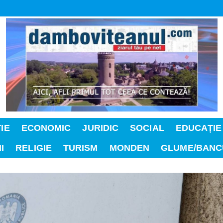
IE
ECONOMIC
JURIDIC
SOCIAL
EDUCAȚIE
I
RELIGIE
TURISM
MONDEN
GLUME/BANC