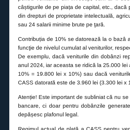
o
p
er
k
câștigurile de pe piața de capital, etc., dacă 
k
din drepturi de proprietate intelectuală, agri
sau 24 salarii minime brute pe ţară.
Contribuția de 10% se datorează la o bazâ an
funcţie de nivelul cumulat al veniturilor, respe
De exemplu, dacă veniturile din dobânzi repr
anul 2024, iar aceasta se ridică la 25.000 lei
10% = 19.800 lei x 10%) sau dacă veniturile 
CASS datorată este de 3.960 lei (3.300 lei x
Atenție! Este important de subliniat că nu se 
bancare, ci doar pentru dobânzile generate 
depășesc plafonul legal.
Regimul actual de plată a CASS pentru venituri