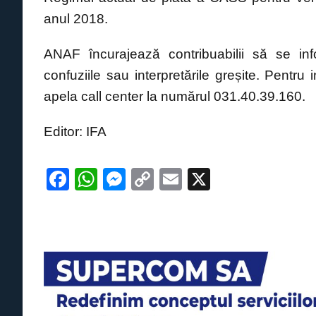
anul 2018.
ANAF încurajează contribuabilii să se inf
confuziile sau interpretările greșite. Pentru 
apela call center la numărul 031.40.39.160.
Editor: IFA
F
W
M
C
E
X
a
h
e
o
m
c
at
ss
p
ail
e
s
e
y
b
A
n
Li
o
p
g
n
o
p
er
k