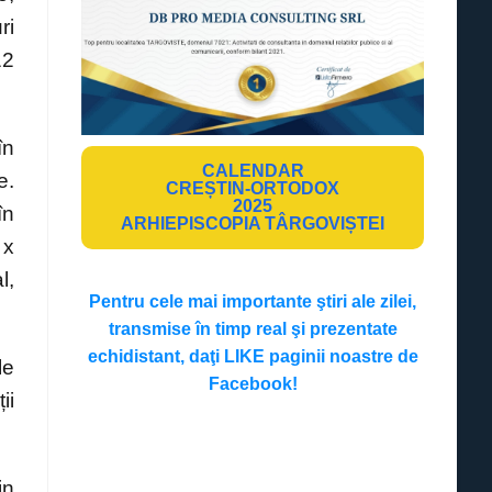
ri
12
în
CALENDAR
e.
CREȘTIN-ORTODOX
2025
în
ARHIEPISCOPIA TÂRGOVIȘTEI
 x
l,
Pentru cele mai importante ştiri ale zilei,
transmise în timp real şi prezentate
echidistant, daţi LIKE paginii noastre de
le
Facebook!
ii
in