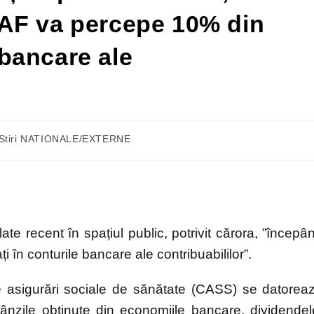
AF va percepe 10% din
e bancare ale
Stiri NATIONALE/EXTERNE
te recent în spațiul public, potrivit cărora, ”începâ
în conturile bancare ale contribuabililor”.
 de asigurări sociale de sănătate (CASS) se datorea
obânzile obținute din economiile bancare, dividendel