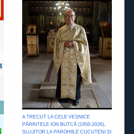
A TRECUT LA CELE VEȘNICE
PĂRINTELE ION BUTCĂ (1950-2026),
SLUJITOR LA PAROHIILE CUCUTENI ȘI