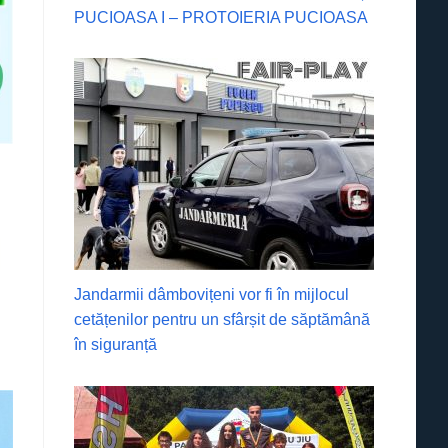
PUCIOASA I – PROTOIERIA PUCIOASA
Jandarmii dâmbovițeni vor fi în mijlocul
cetățenilor pentru un sfârșit de săptămână
în siguranță