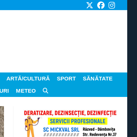
ARTĂ/CULTURĂ
SPORT
SĂNĂTATE
URI
METEO
TOGGLE
WEBSITE
SEARCH