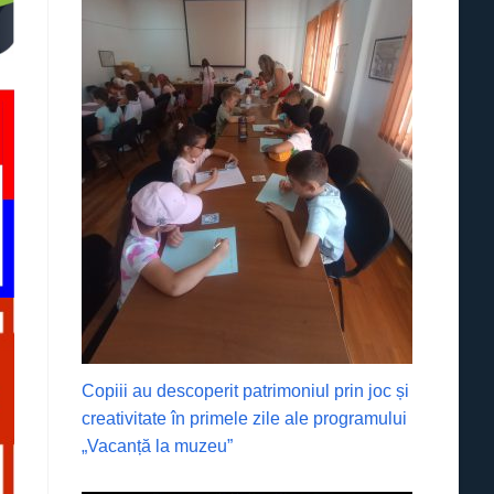
Copiii au descoperit patrimoniul prin joc și
creativitate în primele zile ale programului
„Vacanță la muzeu”