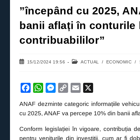
”începând cu 2025, AN
banii aflați în conturil
contribuabililor”
Post
Post
15/12/2024 19:56
ACTUAL
/
ECONOMIC
/
published:
category:
F
W
M
C
E
X
a
h
e
o
m
ANAF dezminte categoric informațiile vehicula
c
at
ss
p
ail
cu 2025, ANAF va percepe 10% din banii aflați 
e
s
e
y
b
A
n
Li
Conform legislației în vigoare, contribuția
o
p
g
n
pentru veniturile din investiții, cum ar fi d