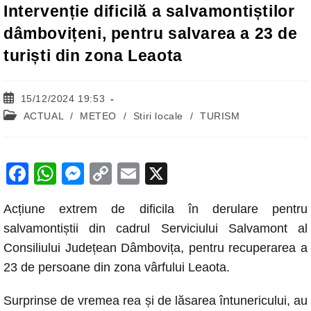
Intervenție dificilă a salvamontiștilor
dâmbovițeni, pentru salvarea a 23 de
turiști din zona Leaota
Post
15/12/2024 19:53
published:
Post
ACTUAL
/
METEO
/
Stiri locale
/
TURISM
category:
F
W
M
C
E
X
a
h
e
o
m
Acțiune extrem de dificila în derulare pentru
c
at
ss
p
ail
salvamontiștii din cadrul Serviciului Salvamont al
e
s
e
y
Consiliului Județean Dâmbovița, pentru recuperarea a
b
A
n
Li
23 de persoane din zona vârfului Leaota.
o
p
g
n
Surprinse de vremea rea și de lăsarea întunericului, au
o
p
er
k