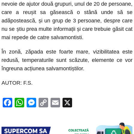
nevoie de ajutor două grupuri, unul de 20 de persoane,
k
care a reușit sa găsească o stână unde să se
adăpostească, și un grup de 3 persoane, despre care
nu se știu prea multe informații și care trebuie găsit cat
mai repede de catre salvamontisti.
În zonă, zăpada este foarte mare, vizibilitatea este
redusă, temperaturile sunt scăzute, elemente ce vor
îngreuna acțiunea salvamontiștilor.
AUTOR: F.S.
F
W
M
C
E
X
a
h
e
o
m
c
at
ss
p
ail
e
s
e
y