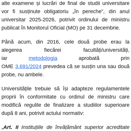
alte examene și lucrări de final de studii universitare
e
s
e
y
vor fi susținute obligatoriu „în pereche”, din anul
b
A
n
Li
universitar 2025-2026, potrivit ordinului de ministru
o
p
g
n
publicat în Monitorul Oficial (MO) pe 31 decembrie.
o
p
er
k
Până acum, din 2016, cele două probe erau la
k
alegerea fiecărei facultăți/universități,
iar
metodologia
aprobată prin
OME
3.691/2024
prevedea că se susțin una sau două
probe, nu ambele.
Universitățile trebuie să își adapteze regulamentele
proprii în conformitate cu ordinul de ministru care
modifică regulile de finalizare a studiilor superioare
după 8 ani, potrivit actului normativ:
„
Art. II
Instituțiile de învățământ superior acreditate