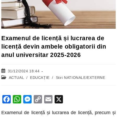
Examenul de licență și lucrarea de
licență devin ambele obligatorii din
anul universitar 2025-2026
Post
31/12/2024 18:44
published:
Post
ACTUAL
/
EDUCAȚIE
/
Stiri NATIONALE/EXTERNE
category:
F
W
M
C
E
X
a
h
e
o
m
Examenul de licență și lucrarea de licență, precum și
c
at
ss
p
ail