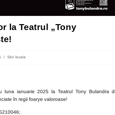
or la Teatrul „Tony
te!
Ă
/
Stiri locale
tru luna ianuarie 2025 la Teatrul Tony Bulandra d
reciate în regii foarye valoroase!
245210046;