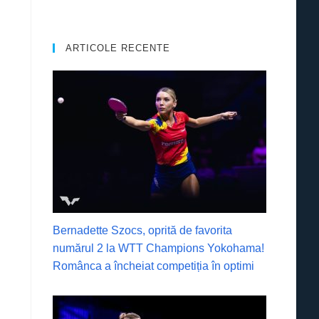
ARTICOLE RECENTE
Bernadette Szocs, oprită de favorita
numărul 2 la WTT Champions Yokohama!
Românca a încheiat competiția în optimi