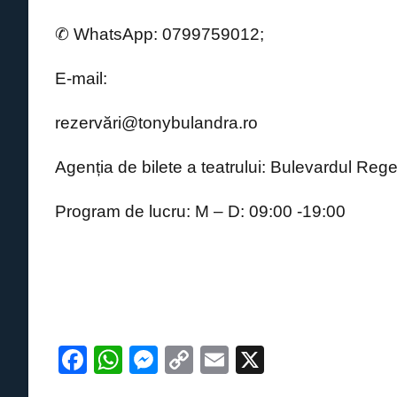
o
p
g
n
✆ WhatsApp: 0799759012;
o
p
er
k
k
E-mail:
rezervă
ri@tonybulandra.ro
Agenția de bilete a teatrului: Bulevardul Regel
Program de lucru: M – D: 09:00 -19:00
F
W
M
C
E
X
a
h
e
o
m