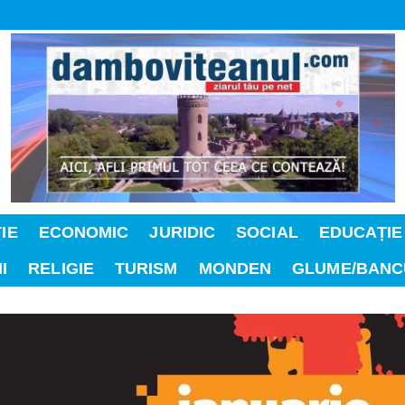
IE
ECONOMIC
JURIDIC
SOCIAL
EDUCAȚIE
I
RELIGIE
TURISM
MONDEN
GLUME/BANC