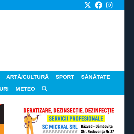
ARTĂ/CULTURĂ
SPORT
SĂNĂTATE
URI
METEO
TOGGLE
WEBSITE
SEARCH