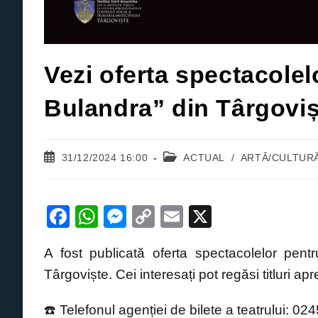
Vezi oferta spectacolel
Bulandra” din Târgoviș
Post
Post
31/12/2024 16:00
ACTUAL
/
ARTĂ/CULTUR
published:
category:
F
W
M
C
E
X
a
h
e
o
m
A fost publicată oferta spectacolelor pen
c
at
ss
p
ail
Târgoviște. Cei interesați pot regăsi titluri ap
e
s
e
y
b
A
n
Li
☎️ Telefonul agenției de bilete a teatrului: 0