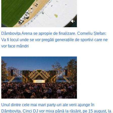
Dâmbovița Arena se apropie de finalizare. Corneliu Ștefan:
Va fi locul unde se vor pregăti generațiile de sportivi care ne
vor face mândri
Unul dintre cele mai mari party-uri ale verii ajunge în
Dâmbovița. Cinci DJ vor mixa până la răsărit, pe 15 august, la