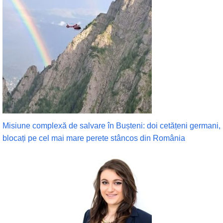
Misiune complexă de salvare în Bușteni: doi cetățeni germani,
blocați pe cel mai mare perete stâncos din România