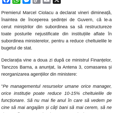
a
h
e
o
m
Premierul Marcel Ciolacu a declarat vineri dimineață,
c
at
ss
p
ail
înaintea de începerea ședinței de Guvern, că le-a
e
s
e
y
cerut miniștrilor din subordinea sa să restructureze
b
A
n
Li
toate posturile nejustificate din instituțiile aflate în
o
p
g
n
subordinea ministerelor, pentru a reduce cheltuielile le
o
p
er
k
bugetul de stat.
k
Declarația vine a doua zi după ce ministrul Finanțelor,
Tanczos Barna, a anunțat, la Antena 3, comasarea și
reorganizarea agențiilor din ministere:
”
Pe managementul resurselor umane orice manager,
orice instituție poate reduce 10-15% cheltuielile de
funcționare. Să nu mai fie anul în care să vedem pe
cine să mai angajăm și câți bani să mai cerem, să ne