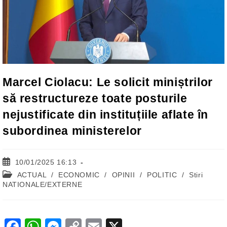
Marcel Ciolacu: Le solicit miniștrilor
să restructureze toate posturile
nejustificate din instituțiile aflate în
subordinea ministerelor
Post
10/01/2025 16:13
published:
Post
ACTUAL
/
ECONOMIC
/
OPINII
/
POLITIC
/
Stiri
category:
NATIONALE/EXTERNE
F
W
M
C
E
X