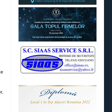
de
r,
 –