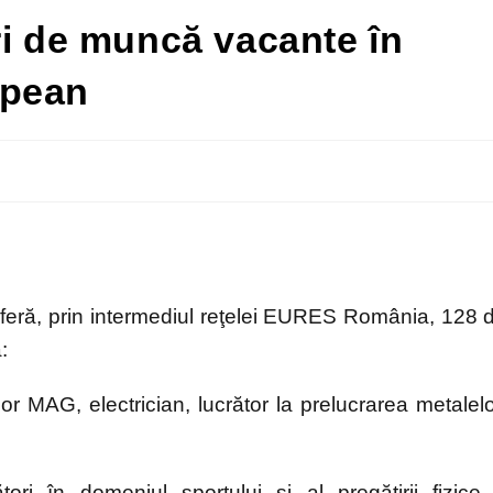
ri de muncă vacante în
opean
feră, prin intermediul reţelei EURES România, 128 
:
 MAG, electrician, lucrător la prelucrarea metalelo
ori în domeniul sportului și al pregătirii fizice