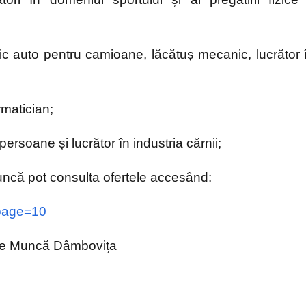
c auto pentru camioane, lăcătuș mecanic, lucrător 
rmatician;
persoane și lucrător în industria cărnii;
ncă pot consulta ofertele accesând:
?page=10
 de Muncă Dâmbovița