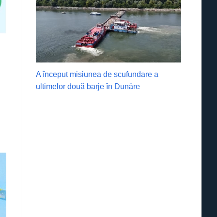
A început misiunea de scufundare a
ultimelor două barje în Dunăre