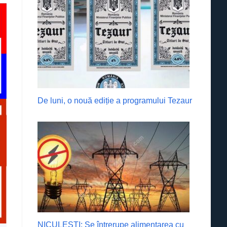
De luni, o nouă ediție a programului Tezaur
NICULEȘTI: Se întrerupe alimentarea cu