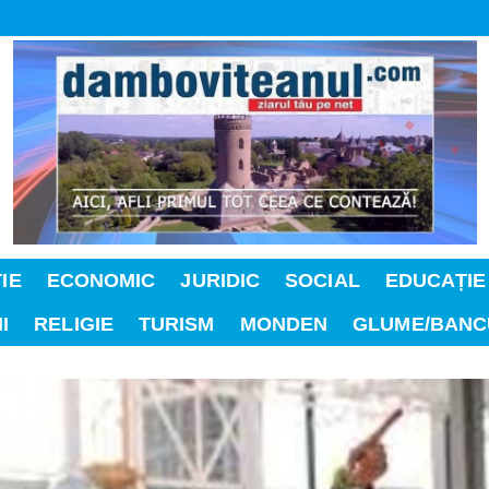
IE
ECONOMIC
JURIDIC
SOCIAL
EDUCAȚIE
I
RELIGIE
TURISM
MONDEN
GLUME/BANC