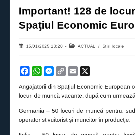
Important! 128 de locu
Spaţiul Economic Eur
Post
Post
15/01/2025 13:20
ACTUAL
/
Stiri locale
published:
category:
F
W
M
C
E
X
a
h
e
o
m
Angajatorii din Spaţiul Economic European o
c
at
ss
p
ail
locuri de muncă vacante, după cum urmează
e
s
e
y
b
A
n
Li
Germania – 50 locuri de muncă pentru: sudor
o
p
g
n
operator stivuitorist și muncitor în producţie;
o
p
er
k
Italia – 50 locuri de muncă pentru lucrăt