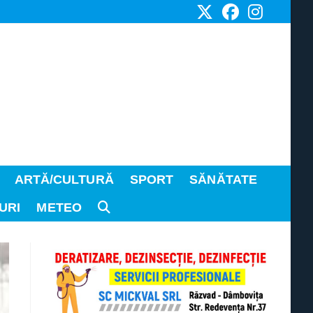
ARTĂ/CULTURĂ
SPORT
SĂNĂTATE
URI
METEO
TOGGLE
WEBSITE
SEARCH