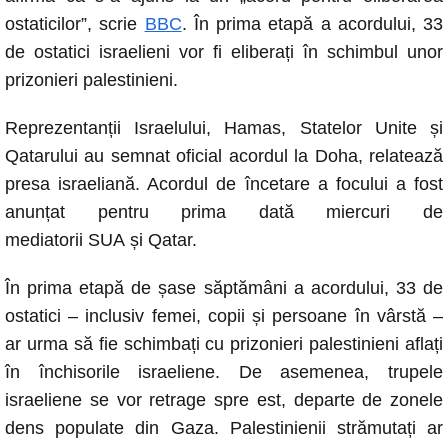
e
s
e
y
ostaticilor”, scrie
BBC
. În prima etapă a acordului, 33
b
A
n
Li
de ostatici israelieni vor fi eliberați în schimbul unor
o
p
g
n
prizonieri palestinieni.
o
p
er
k
Reprezentanții Israelului, Hamas, Statelor Unite și
k
Qatarului au semnat oficial acordul la Doha, relatează
presa israeliană. Acordul de încetare a focului a fost
anunțat pentru prima dată miercuri de
mediatorii SUA și Qatar.
În prima etapă de șase săptămâni a acordului, 33 de
ostatici – inclusiv femei, copii și persoane în vârstă –
ar urma să fie schimbați cu prizonieri palestinieni aflați
în închisorile israeliene. De asemenea, trupele
israeliene se vor retrage spre est, departe de zonele
dens populate din Gaza. Palestinienii strămutați ar