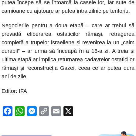
putea începe să se întoarcă la casele lor, iar sute de
camioane cu ajutoare ar putea intra zilnic pe teritoriu.
Negocierile pentru a doua etapă – care ar trebui să
prevadă eliberarea ostaticilor rămași, retragerea
completă a trupelor israeliene și revenirea la un „calm
durabil” – ar urma să înceapă în a 16-a zi. A treia și
ultima etapă ar implica returnarea cadavrelor ostaticilor
rămași și reconstrucția Gazei, ceea ce ar putea dura
ani de zile.
Editor: IFA
F
W
M
C
E
X
a
h
e
o
m
c
at
ss
p
ail