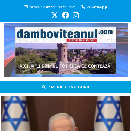
Skip
office@damboviteanul.com
WhatsApp
to
content
/ MENIU / CATEGORII