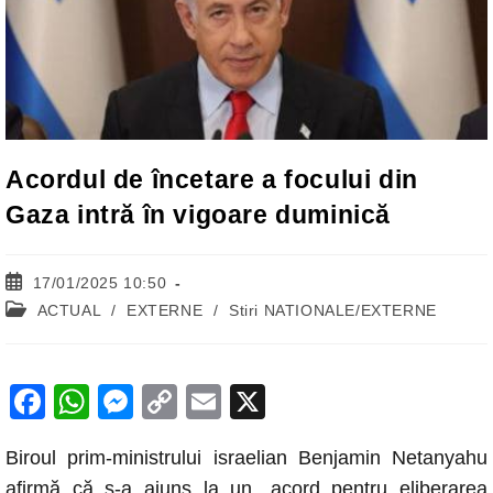
Acordul de încetare a focului din
Gaza intră în vigoare duminică
Post
17/01/2025 10:50
published:
Post
ACTUAL
/
EXTERNE
/
Stiri NATIONALE/EXTERNE
category:
F
W
M
C
E
X
a
h
e
o
m
Biroul prim-ministrului israelian Benjamin Netanyahu
c
at
ss
p
ail
afirmă că s-a ajuns la un „acord pentru eliberarea