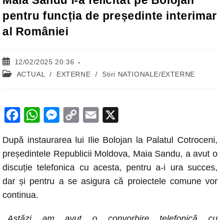
Maia Sandu l-a felicitat pe Bolojan
pentru funcția de președinte interimar
al României
Post
12/02/2025 20:36
published:
Post
ACTUAL
/
EXTERNE
/
Stiri NATIONALE/EXTERNE
category:
F
W
M
C
E
X
a
h
e
o
m
După instaurarea lui Ilie Bolojan la Palatul Cotroceni,
c
at
ss
p
ail
președintele Republicii Moldova, Maia Sandu, a avut o
e
s
e
y
discuție telefonica cu acesta, pentru a-i ura succes,
b
A
n
Li
dar și pentru a se asigura că proiectele comune vor
o
p
g
n
continua.
o
p
er
k
,,
Astăzi am avut o convorbire telefonică cu