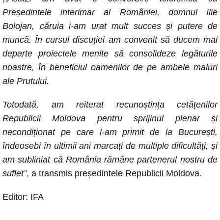
k
Președintele interimar al României, domnul Ilie
Bolojan, căruia i-am urat mult succes și putere de
muncă. În cursul discuției am convenit să ducem mai
departe proiectele menite să consolideze legăturile
noastre, în beneficiul oamenilor de pe ambele maluri
ale Prutului.
Totodată, am reiterat recunoștința cetățenilor
Republicii Moldova pentru sprijinul plenar și
necondiționat pe care l-am primit de la București,
îndeosebi în ultimii ani marcați de multiple dificultăți, și
am subliniat că România rămâne partenerul nostru de
suflet”
, a transmis președintele Republicii Moldova.
Editor: IFA