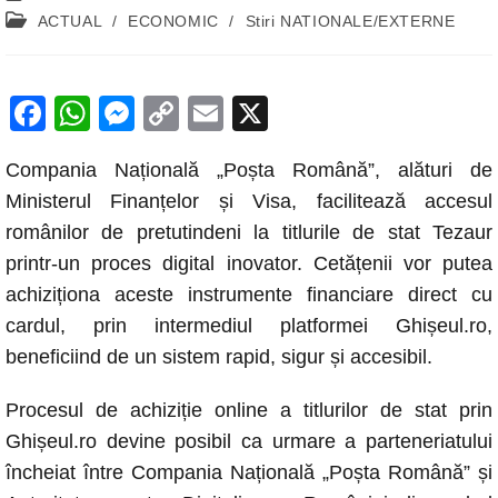
published:
Post
ACTUAL
/
ECONOMIC
/
Stiri NATIONALE/EXTERNE
category:
F
W
M
C
E
X
a
h
e
o
m
Compania Națională „Poșta Română”, alături de
c
at
ss
p
ail
Ministerul Finanțelor și Visa, facilitează accesul
e
s
e
y
românilor de pretutindeni la titlurile de stat Tezaur
b
A
n
Li
printr-un proces digital inovator. Cetățenii vor putea
o
p
g
n
achiziționa aceste instrumente financiare direct cu
o
p
er
k
cardul, prin intermediul platformei Ghișeul.ro,
k
beneficiind de un sistem rapid, sigur și accesibil.
Procesul de achiziție online a titlurilor de stat prin
Ghișeul.ro devine posibil ca urmare a parteneriatului
încheiat între Compania Națională „Poșta Română” și