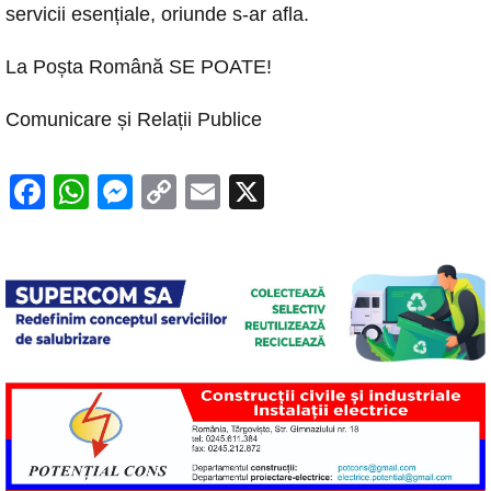
servicii esențiale, oriunde s-ar afla.
La Poșta Română SE POATE!
Comunicare și Relații Publice
F
W
M
C
E
X
a
h
e
o
m
c
at
ss
p
ail
e
s
e
y
b
A
n
Li
o
p
g
n
o
p
er
k
k