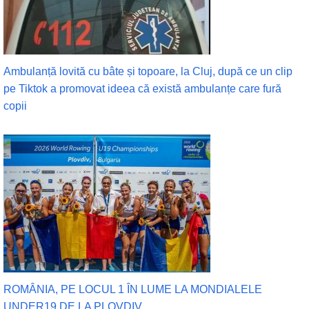
Ambulanță lovită cu bâte și topoare, la Cluj, după ce un clip
pe Tiktok a promovat ideea că există ambulanțe care fură
copii
ROMÂNIA, PE LOCUL 1 ÎN LUME LA MONDIALELE
UNDER19 DE LA PLOVDIV