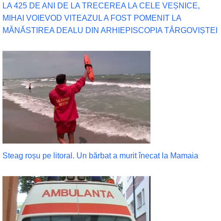
LA 425 DE ANI DE LA TRECEREA LA CELE VEȘNICE,
MIHAI VOIEVOD VITEAZUL A FOST POMENIT LA
MĂNĂSTIREA DEALU DIN ARHIEPISCOPIA TÂRGOVIȘTEI
Steag roșu pe litoral. Un bărbat a murit înecat la Mamaia