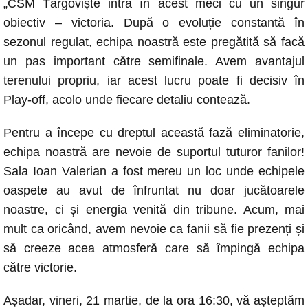
„CSM Târgoviște intră în acest meci cu un singur
obiectiv – victoria. După o evoluție constantă în
sezonul regulat, echipa noastră este pregătită să facă
un pas important către semifinale. Avem avantajul
terenului propriu, iar acest lucru poate fi decisiv în
Play-off, acolo unde fiecare detaliu contează.
Pentru a începe cu dreptul această fază eliminatorie,
echipa noastră are nevoie de suportul tuturor fanilor!
Sala Ioan Valerian a fost mereu un loc unde echipele
oaspete au avut de înfruntat nu doar jucătoarele
noastre, ci și energia venită din tribune. Acum, mai
mult ca oricând, avem nevoie ca fanii să fie prezenți și
să creeze acea atmosferă care să împingă echipa
către victorie.
Așadar, vineri, 21 martie, de la ora 16:30, vă așteptăm