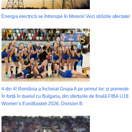
Energia electrică se întrerupe în Moreni! Vezi străzile afectate!
4 din 4! România a încheiat Grupa A pe primul loc și pornește
în forță în duelul cu Bulgaria, din sferturile de finală FIBA U18
Women’s EuroBasket 2026, Division B