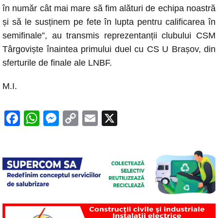
în număr cât mai mare să fim alături de echipa noastră
și să le susținem pe fete în lupta pentru calificarea în
semifinale”, au transmis reprezentanții clubului CSM
Târgoviște înaintea primului duel cu CS U Brașov, din
sferturile de finale ale LNBF.
M.I.
F
W
M
C
E
X
a
h
e
o
m
c
at
ss
p
ail
e
s
e
y
b
A
n
Li
o
p
g
n
o
p
er
k