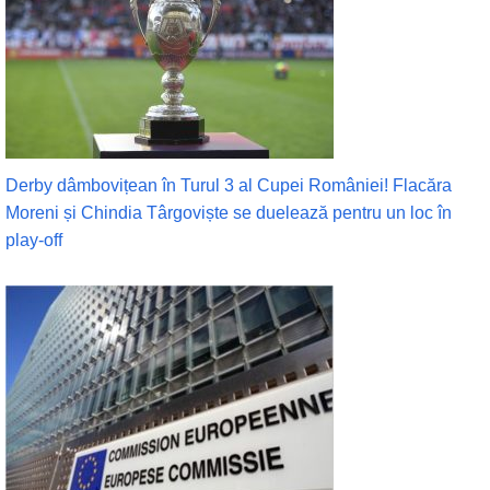
Derby dâmbovițean în Turul 3 al Cupei României! Flacăra
Moreni și Chindia Târgoviște se duelează pentru un loc în
play-off