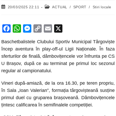
Post
Post
20/03/2025 22:11
ACTUAL
/
SPORT
/
Stiri locale
published:
category:
F
W
M
C
E
X
a
h
e
o
m
Baschetbalistele Clubului Sportiv Municipal Târgoviște
c
at
ss
p
ail
încep aventura în play-off-ul Ligii Naționale. În faza
e
s
e
y
sferturilor de finală, dâmbovițencele vor înfrunta pe CS
b
A
n
Li
U Brașov, după ce au terminat pe primul loc sezonul
o
p
g
n
regular al campionatului.
o
p
er
k
Vineri după-amiază, de la ora 16.30, pe teren propriu,
k
în Sala „Ioan Valerian”, formația târgovișteană susține
primul duel cu gruparea brașoveană. Dâmbovițencele
țintesc calificarea în semifinalele competiției.