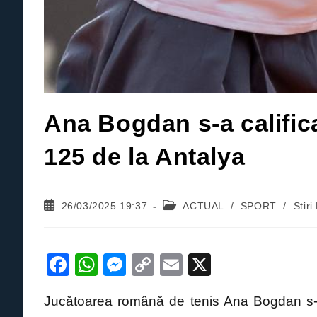
Ana Bogdan s-a califica
125 de la Antalya
Post
Post
26/03/2025 19:37
ACTUAL
/
SPORT
/
Stir
published:
category:
F
W
M
C
E
X
a
h
e
o
m
Jucătoarea română de tenis Ana Bogdan s-a ca
c
at
ss
p
ail