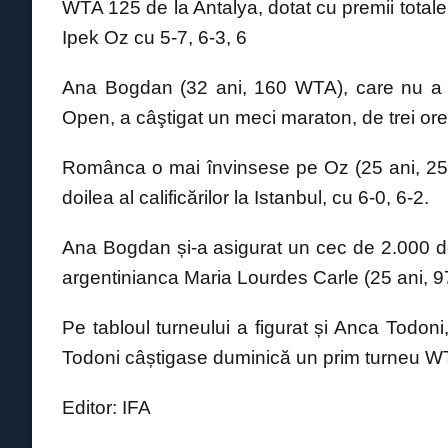
WTA 125 de la Antalya, dotat cu premii totale
e
s
e
y
Ipek Oz cu 5-7, 6-3, 6
b
A
n
Li
o
p
g
n
Ana Bogdan (32 ani, 160 WTA), care nu a m
o
p
er
k
Open, a câştigat un meci maraton, de trei ore
k
Românca o mai învinsese pe Oz (25 ani, 251 W
doilea al calificărilor la Istanbul, cu 6-0, 6-2.
Ana Bogdan și-a asigurat un cec de 2.000 de 
argentinianca Maria Lourdes Carle (25 ani, 9
Pe tabloul turneului a figurat și Anca Todon
Todoni câștigase duminică un prim turneu WT
Editor: IFA