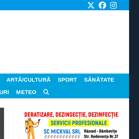
ARTĂ/CULTURĂ
SPORT
SĂNĂTATE
URI
METEO
TOGGLE
WEBSITE
SEARCH