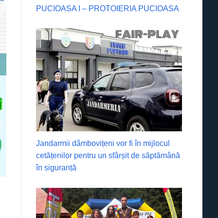
PUCIOASA I – PROTOIERIA PUCIOASA
Jandarmii dâmbovițeni vor fi în mijlocul
cetățenilor pentru un sfârșit de săptămână
în siguranță