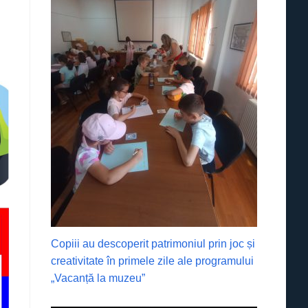
Copiii au descoperit patrimoniul prin joc și
creativitate în primele zile ale programului
„Vacanță la muzeu”