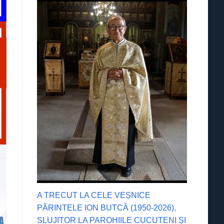
A TRECUT LA CELE VEȘNICE
PĂRINTELE ION BUTCĂ (1950-2026),
SLUJITOR LA PAROHIILE CUCUTENI ȘI