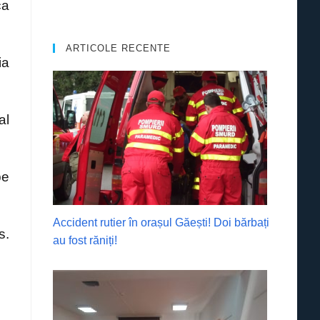
ca
ARTICOLE RECENTE
ia
al
pe
Accident rutier în orașul Găești! Doi bărbați
s.
au fost răniți!