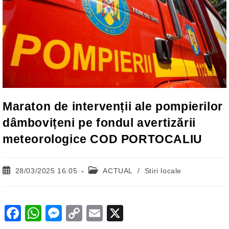
Maraton de intervenții ale pompierilor
dâmbovițeni pe fondul avertizării
meteorologice COD PORTOCALIU
Post
Post
28/03/2025 16:05
ACTUAL
/
Stiri locale
published:
category:
F
W
M
C
E
X