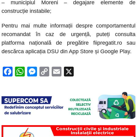
– municipiul Moreni – degajare elemente de
construcție instabile;
Pentru mai multe informații despre comportamentul
recomandat în caz de urgență, puteți consulta
platforma națională de pregătire fiipregatit.ro sau
descărca aplicația DSU din App Store și Google Play.
F
W
M
C
E
X
a
h
e
o
m
c
at
ss
p
ail
e
s
e
y
b
A
n
Li
o
p
g
n
o
p
er
k