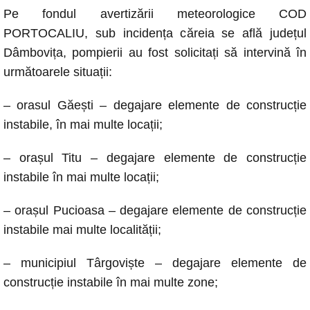
a
h
e
o
m
Pe fondul avertizării meteorologice COD
c
at
ss
p
ail
PORTOCALIU, sub incidența căreia se află județul
e
s
e
y
Dâmbovița, pompierii au fost solicitați să intervină în
b
A
n
Li
următoarele situații:
o
p
g
n
– orasul Găești – degajare elemente de construcție
o
p
er
k
instabile, în mai multe locații;
k
– orașul Titu – degajare elemente de construcție
instabile în mai multe locații;
– orașul Pucioasa – degajare elemente de construcție
instabile mai multe localității;
– municipiul Târgoviște – degajare elemente de
construcție instabile în mai multe zone;