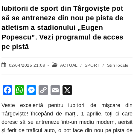
Iubitorii de sport din Târgoviște pot
să se antreneze din nou pe pista de
atletism a stadionului „Eugen
Popescu”. Vezi programul de acces
pe pistă
Post
Post
02/04/2025 21:09
ACTUAL
/
SPORT
/
Stiri locale
published:
category:
F
W
M
C
E
X
a
h
e
o
m
Veste excelentă pentru iubitorii de mișcare din
c
at
ss
p
ail
Târgoviște! Începând de marți, 1 aprilie, toți ci care
e
s
e
y
doresc să se antreneze într-un mediu modern, aerisit
b
A
n
Li
și ferit de traficul auto, o pot face din nou pe pista de