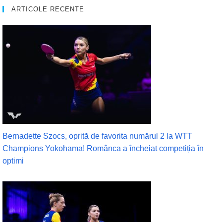
ARTICOLE RECENTE
Bernadette Szocs, oprită de favorita numărul 2 la WTT
Champions Yokohama! Românca a încheiat competiția în
optimi