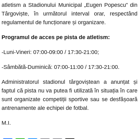
o
p
g
n
atletism a Stadionului Municipal „Eugen Popescu” din
o
p
er
k
Târgoviște, în următorul interval orar, respectând
k
regulamentul de funcționare și organizare.
Programul de acces pe pista de atletism:
-Luni-Vineri: 07:00-09:00 / 17:30-21:00;
-Sâmbătă-Duminică: 07:00-11:00 / 17:30-21:00.
Administratorul stadionul târgoviștean a anunțat și
faptul că pista nu va putea fi utilizată în situația în care
sunt organizate competiții sportive sau se desfășoară
antrenamente ale echipei de fotbal.
M.I.