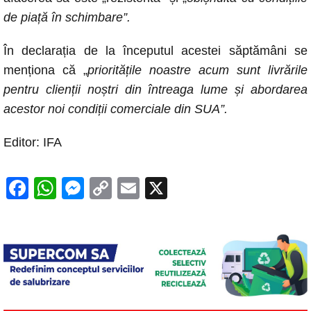
de piață în schimbare”.
În declarația de la începutul acestei săptămâni se
menționa că „
prioritățile noastre acum sunt livrările
pentru clienții noștri din întreaga lume și abordarea
acestor noi condiții comerciale din SUA”.
Editor: IFA
F
W
M
C
E
X
a
h
e
o
m
c
at
ss
p
ail
e
s
e
y
b
A
n
Li
o
p
g
n