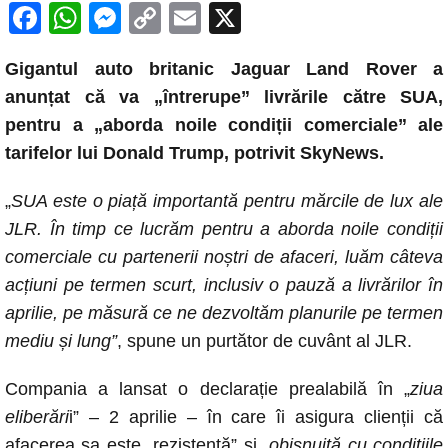
F
W
M
C
E
X
a
h
e
o
m
Gigantul auto britanic Jaguar Land Rover a
c
at
ss
p
ail
anunțat că va „întrerupe” livrările către SUA,
e
s
e
y
pentru a „aborda noile condiții comerciale” ale
b
A
n
Li
tarifelor lui Donald Trump, potrivit SkyNews.
o
p
g
n
„
SUA este o piață importantă pentru mărcile de lux ale
o
p
er
k
JLR. În timp ce lucrăm pentru a aborda noile condiții
k
comerciale cu partenerii noștri de afaceri, luăm câteva
acțiuni pe termen scurt, inclusiv o pauză a livrărilor în
aprilie, pe măsură ce ne dezvoltăm planurile pe termen
mediu și lung”
, spune un purtător de cuvânt al JLR.
Compania a lansat o declarație prealabilă în „
ziua
eliberări
i” – 2 aprilie – în care îi asigura clienții că
afacerea sa este „rezistentă” și „
obișnuită cu condițiile