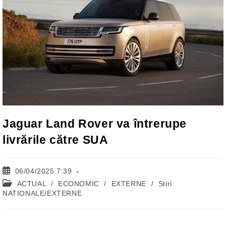
Jaguar Land Rover va întrerupe
livrările către SUA
Post
06/04/2025 7:39
published:
Post
ACTUAL
/
ECONOMIC
/
EXTERNE
/
Stiri
category:
NATIONALE/EXTERNE