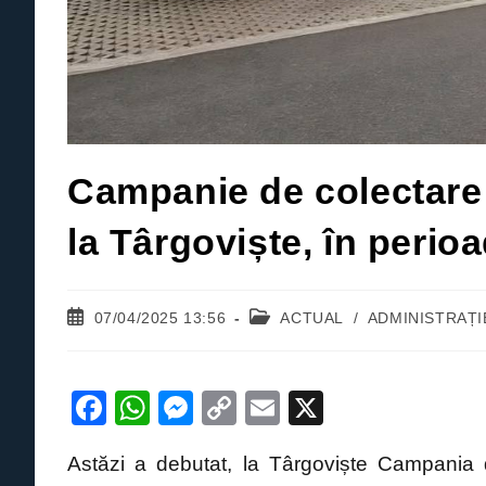
Campanie de colectare
la Târgoviște, în perioa
Post
Post
07/04/2025 13:56
ACTUAL
/
ADMINISTRAȚI
published:
category:
F
W
M
C
E
X
a
h
e
o
m
Astăzi a debutat, la Târgoviște Campania 
c
at
ss
p
ail