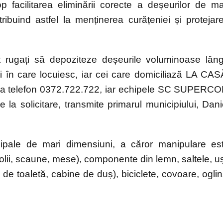
 facilitarea eliminării corecte a deșeurilor de ma
tribuind astfel la menținerea curățeniei și protejar
t rugați să depoziteze deșeurile voluminoase lân
i în care locuiesc, iar cei care domiciliază LA CAS
rat la telefon 0372.722.722, iar echipele SC SUPERC
la solicitare, transmite primarul municipiului, Dani
ipale de mari dimensiuni, a căror manipulare es
otolii, scaune, mese), componente din lemn, saltele, uș
 de toaletă, cabine de duș), biciclete, covoare, oglin