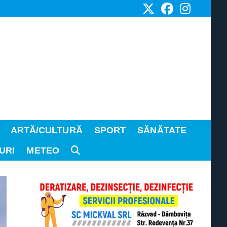
ARTĂ/CULTURĂ
SPORT
SĂNĂTATE
URI
METEO
TOGGLE
WEBSITE
SEARCH