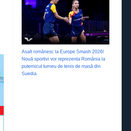
Asalt românesc la Europe Smash 2026!
Nouă sportivi vor reprezenta România la
puternicul turneu de tenis de masă din
Suedia