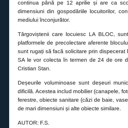
continua până pe 12 aprilie și are ca scop
e
s
e
y
dimensiuni din gospodăriile locuitorilor, con
b
A
n
Li
mediului înconjurător.
o
p
g
n
o
p
er
k
Târgoviștenii care locuiesc LA BLOC, sun
k
platformele de precolectare aferente bloculu
sunt rugați să facă solicitare prin dispece
SA le vor colecta în termen de 24 de ore de 
Cristian Stan.
Deșeurile voluminoase sunt deșeuri munic
dificilă. Acestea includ mobilier (canapele, f
ferestre, obiecte sanitare (căzi de baie, vase
de mari dimensiuni și alte obiecte similare.
AUTOR: F.S.