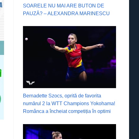
SOARELE NU MAI ARE BUTON DE
PAUZĂ? – ALEXANDRA MARINESCU
Bernadette Szocs, oprită de favorita
numărul 2 la WTT Champions Yokohama!
Românca a încheiat competiția în optimi