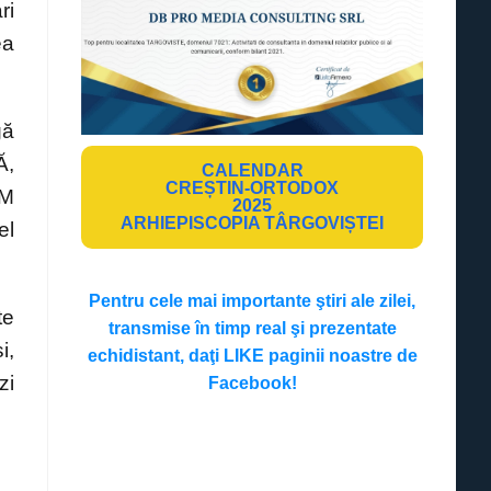
ri
ea
gă
Ă,
CALENDAR
CREȘTIN-ORTODOX
OM
2025
ARHIEPISCOPIA TÂRGOVIȘTEI
el
Pentru cele mai importante ştiri ale zilei,
te
transmise în timp real şi prezentate
i,
echidistant, daţi LIKE paginii noastre de
zi
Facebook!