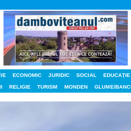
IE
ECONOMIC
JURIDIC
SOCIAL
EDUCAȚIE
I
RELIGIE
TURISM
MONDEN
GLUME/BANC