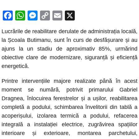
F
W
M
C
E
X
a
h
e
o
m
Lucrările de reabilitare derulate de administrația locală,
c
at
ss
p
ail
la Școala Butimanu, sunt în curs de desfășurare și au
e
s
e
y
ajuns la un stadiu de aproximativ 85%, urmărind
b
A
n
Li
obiective clare de modernizare, siguranță și eficiență
o
p
g
n
energetică.
o
p
er
k
Printre intervențiile majore realizate până în acest
k
moment se numără, potrivit primarului Gabriel
Dragnea, înlocuirea ferestrelor și a ușilor, reabilitarea
completă a podului, schimbarea învelitorii din tablă a
acoperișului, izolarea termică a podului, refacerea
integrală a instalației electrice, zugrăvirea spațiilor
interioare și exterioare, montarea parchetului,