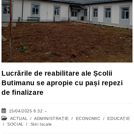
Lucrările de reabilitare ale Școlii
Butimanu se apropie cu pași repezi
de finalizare
Post
15/04/2025 8:32
published:
Post
ACTUAL
/
ADMINISTRAȚIE
/
ECONOMIC
/
EDUCAȚIE
category:
/
SOCIAL
/
Stiri locale