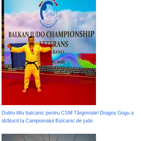
Dublu titlu balcanic pentru CSM Târgoviște! Dragoș Gogu a
strălucit la Campionatul Balcanic de judo