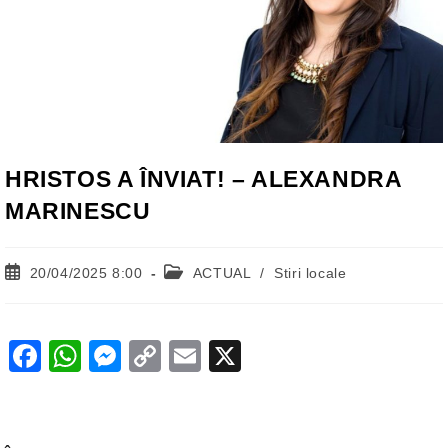
HRISTOS A ÎNVIAT! – ALEXANDRA
MARINESCU
Post
Post
20/04/2025 8:00
ACTUAL
/
Stiri locale
published:
category:
F
W
M
C
E
X
a
h
e
o
m
c
at
ss
p
ail