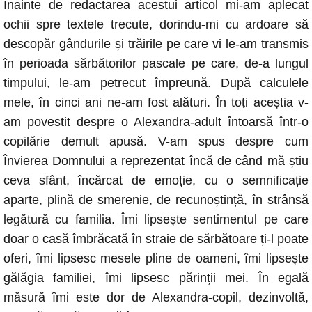
e
s
e
y
Înainte de redactarea acestui articol mi-am aplecat
b
A
n
Li
ochii spre textele trecute, dorindu-mi cu ardoare să
o
p
g
n
descopăr gândurile și trăirile pe care vi le-am transmis
în perioada sărbătorilor pascale pe care, de-a lungul
o
p
er
k
timpului, le-am petrecut împreună. După calculele
k
mele, în cinci ani ne-am fost alături. În toți aceștia v-
am povestit despre o Alexandra-adult întoarsă într-o
copilărie demult apusă. V-am spus despre cum
Învierea Domnului a reprezentat încă de când mă știu
ceva sfânt, încărcat de emoție, cu o semnificație
aparte, plină de smerenie, de recunoștință, în strânsă
legătură cu familia. Îmi lipsește sentimentul pe care
doar o casă îmbrăcată în straie de sărbătoare ți-l poate
oferi, îmi lipsesc mesele pline de oameni, îmi lipsește
gălăgia familiei, îmi lipsesc părinții mei. În egală
măsură îmi este dor de Alexandra-copil, dezinvoltă,