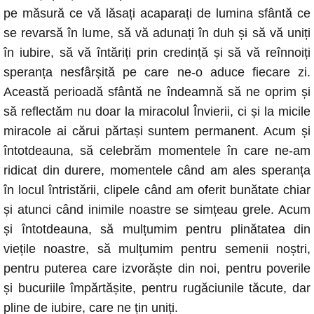
pe măsură ce vă lăsați acaparați de lumina sfântă ce
se revarsă în lume, să vă adunați în duh și să vă uniți
în iubire, să vă întăriți prin credință și să vă reînnoiți
speranța nesfârșită pe care ne-o aduce fiecare zi.
Această perioadă sfântă ne îndeamnă să ne oprim și
să reflectăm nu doar la miracolul Învierii, ci și la micile
miracole ai cărui părtași suntem permanent. Acum și
întotdeauna, să celebrăm momentele în care ne-am
ridicat din durere, momentele când am ales speranța
în locul întristării, clipele când am oferit bunătate chiar
și atunci când inimile noastre se simțeau grele. Acum
și întotdeauna, să mulțumim pentru plinătatea din
viețile noastre, să mulțumim pentru semenii noștri,
pentru puterea care izvorăște din noi, pentru poverile
și bucuriile împărtășite, pentru rugăciunile tăcute, dar
pline de iubire, care ne țin uniți.