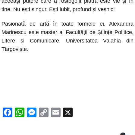
aceeași putere care a rostogolit piatra este vie și în
tine. Nu ești singur. Ești iubit, profund și veșnic!
Pasionată de artă în toate formele ei, Alexandra
Marinescu este master al Facultății de Științe Politice,
Litere și Comunicare, Universitatea Valahia din
Târgoviște.
F
W
M
C
E
X
a
h
e
o
m
c
at
ss
p
ail