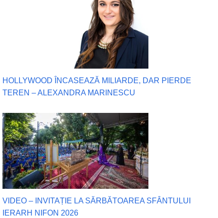
HOLLYWOOD ÎNCASEAZĂ MILIARDE, DAR PIERDE
TEREN – ALEXANDRA MARINESCU
VIDEO – INVITAȚIE LA SĂRBĂTOAREA SFÂNTULUI
IERARH NIFON 2026