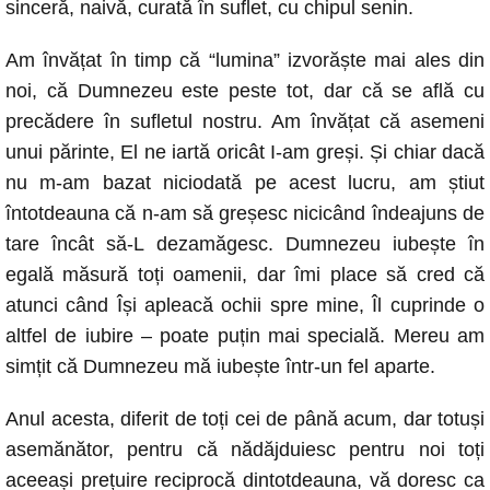
sinceră, naivă, curată în suflet, cu chipul senin.
Am învățat în timp că “lumina” izvorăște mai ales din
noi, că Dumnezeu este peste tot, dar că se află cu
precădere în sufletul nostru. Am învățat că asemeni
unui părinte, El ne iartă oricât I-am greși. Și chiar dacă
nu m-am bazat niciodată pe acest lucru, am știut
întotdeauna că n-am să greșesc nicicând îndeajuns de
tare încât să-L dezamăgesc. Dumnezeu iubește în
egală măsură toți oamenii, dar îmi place să cred că
atunci când Își apleacă ochii spre mine, Îl cuprinde o
altfel de iubire – poate puțin mai specială. Mereu am
simțit că Dumnezeu mă iubește într-un fel aparte.
Anul acesta, diferit de toți cei de până acum, dar totuși
asemănător, pentru că nădăjduiesc pentru noi toți
aceeași prețuire reciprocă dintotdeauna, vă doresc ca