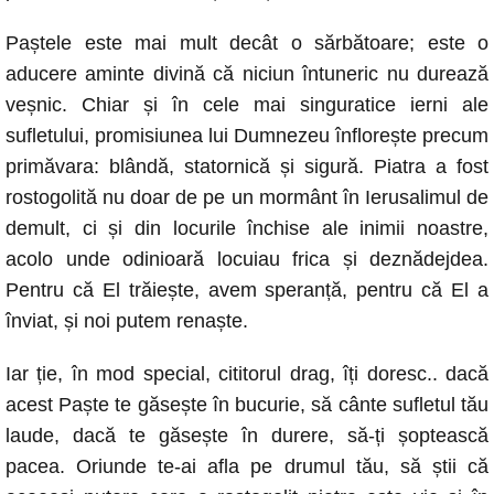
Paștele este mai mult decât o sărbătoare; este o
aducere aminte divină că niciun întuneric nu durează
veșnic. Chiar și în cele mai singuratice ierni ale
sufletului, promisiunea lui Dumnezeu înflorește precum
primăvara: blândă, statornică și sigură. Piatra a fost
rostogolită nu doar de pe un mormânt în Ierusalimul de
demult, ci și din locurile închise ale inimii noastre,
acolo unde odinioară locuiau frica și deznădejdea.
Pentru că El trăiește, avem speranță, pentru că El a
înviat, și noi putem renaște.
Iar ție, în mod special, cititorul drag, îți doresc.. dacă
acest Paște te găsește în bucurie, să cânte sufletul tău
laude, dacă te găsește în durere, să-ți șoptească
pacea. Oriunde te-ai afla pe drumul tău, să știi că