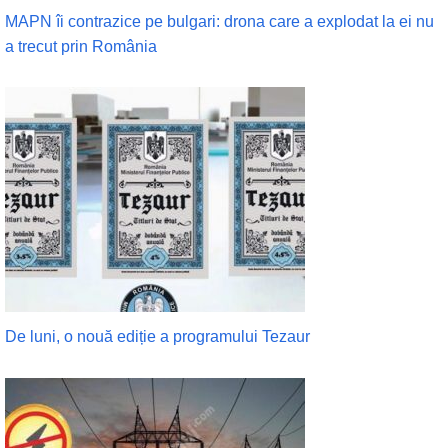
MAPN îi contrazice pe bulgari: drona care a explodat la ei nu
a trecut prin România
De luni, o nouă ediție a programului Tezaur