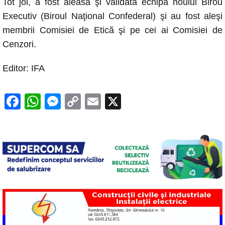
Tot joi, a fost aleasă şi validată echipa noului Birou
Executiv (Biroul Naţional Confederal) şi au fost aleşi
membrii Comisiei de Etică şi pe cei ai Comisiei de
Cenzori.
Editor: IFA
F
W
M
C
E
X
a
h
e
o
m
c
at
ss
p
ail
e
s
e
y
b
A
n
Li
o
p
g
n
o
p
er
k
k