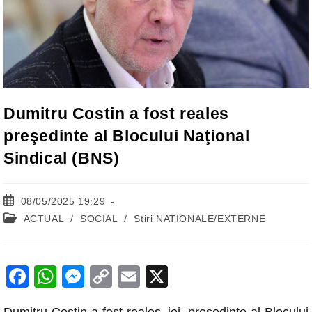
Dumitru Costin a fost reales
preşedinte al Blocului Naţional
Sindical (BNS)
Post
08/05/2025 19:29
published:
Post
ACTUAL
/
SOCIAL
/
Stiri NATIONALE/EXTERNE
category:
F
W
M
C
E
X
a
h
e
o
m
Dumitru Costin a fost reales, joi, preşedinte al Blocului