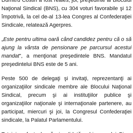
c
at
ss
p
ail
Naţional Sindical (BNS), cu 304 voturi favorabile şi 12
e
s
e
y
împotrivă, la cel de-al 13-lea Congres al Confederaţiei
b
A
n
Li
Sindicale, relatează Agerpres.
o
p
g
n
„
Este pentru ultima oară când candidez pentru că o să
o
p
er
k
ajung la vârsta de pensionare pe parcursul acestui
k
mandat
”, a menţionat preşedintele BNS. Mandatul
preşedintelui BNS este de 5 ani.
Peste 500 de delegaţi şi invitaţi, reprezentanţi ai
organizaţiilor sindicale membre ale Blocului Naţional
Sindical, precum şi ai instituţiilor publice şi
organizaţiilor naţionale şi internaţionale partenere, au
participat, miercuri şi joi, la Congresul Confederaţiei
sindicale, la Palatul Parlamentului.