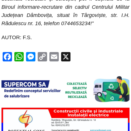
Biroul informare-recrutare din cadrul Centrului Militar
Județean Dâmbovița, situat în Târgoviște, str. I.H.
Rădulescu nr. 16, telefon 0744653234!”
AUTOR: F.S.
F
W
M
C
E
X
a
h
e
o
m
c
at
ss
p
ail
e
s
e
y
b
A
n
Li
o
p
g
n
o
p
er
k
k