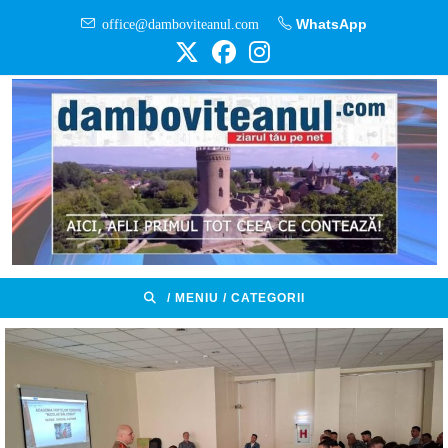
Skip
office@damboviteanul.com
WhatsApp
to
content
/ MENIU / CATEGORII