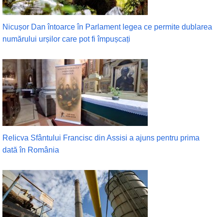
Nicușor Dan întoarce în Parlament legea ce permite dublarea
numărului urșilor care pot fi împușcați
Relicva Sfântului Francisc din Assisi a ajuns pentru prima
dată în România