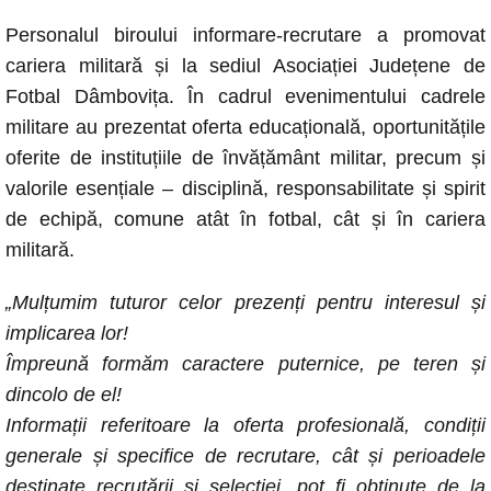
a
h
e
o
m
Personalul biroului informare-recrutare a promovat
c
at
ss
p
ail
cariera militară și la sediul Asociației Județene de
e
s
e
y
Fotbal Dâmbovița. În cadrul evenimentului cadrele
b
A
n
Li
militare au prezentat oferta educațională, oportunitățile
o
p
g
n
oferite de instituțiile de învățământ militar, precum și
o
p
er
k
valorile esențiale – disciplină, responsabilitate și spirit
k
de echipă, comune atât în fotbal, cât și în cariera
militară.
„Mulțumim tuturor celor prezenți pentru interesul și
implicarea lor!
Împreună formăm caractere puternice, pe teren și
dincolo de el!
Informații referitoare la oferta profesională, condiții
generale și specifice de recrutare, cât și perioadele
destinate recrutării și selecției, pot fi obținute de la