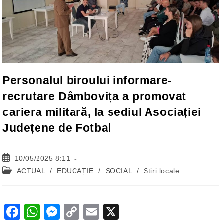
Personalul biroului informare-
recrutare Dâmbovița a promovat
cariera militară, la sediul Asociației
Județene de Fotbal
Post
10/05/2025 8:11
published:
Post
ACTUAL
/
EDUCAȚIE
/
SOCIAL
/
Stiri locale
category:
F
W
M
C
E
X