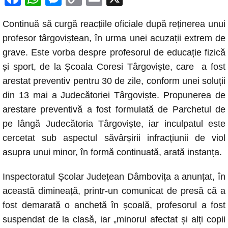
a
h
e
o
m
Continuă să curgă reacțiile oficiale după reținerea unui
c
at
ss
p
ail
profesor târgoviștean, în urma unei acuzații extrem de
e
s
e
y
grave. Este vorba despre profesorul de educație fizică
b
A
n
Li
și sport, de la Școala Coresi Târgoviște, care a fost
o
p
g
n
arestat preventiv pentru 30 de zile, conform unei soluții
o
p
er
k
din 13 mai a Judecătoriei Târgoviște. Propunerea de
k
arestare preventivă a fost formulată de Parchetul de
pe lângă Judecătoria Târgoviște, iar inculpatul este
cercetat sub aspectul săvârșirii infracțiunii de viol
asupra unui minor, în formă continuată, arată instanța.
Inspectoratul Școlar Județean Dâmbovița a anunțat, în
această dimineață, printr-un comunicat de presă că a
fost demarată o anchetă în școală, profesorul a fost
suspendat de la clasă, iar „minorul afectat și alți copii