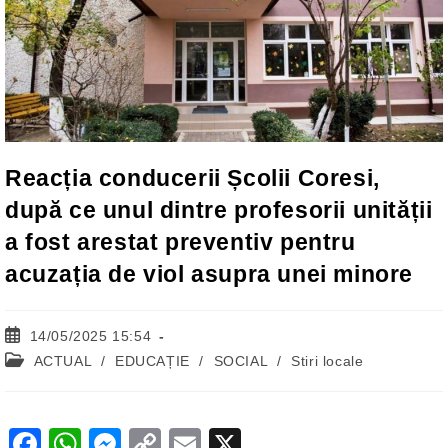
Reacția conducerii Școlii Coresi,
după ce unul dintre profesorii unității
a fost arestat preventiv pentru
acuzația de viol asupra unei minore
Post
14/05/2025 15:54
published:
Post
ACTUAL
/
EDUCAȚIE
/
SOCIAL
/
Stiri locale
category:
F
W
M
C
E
X