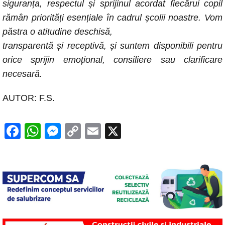
siguranța, respectul și sprijinul acordat fiecărui copil
rămân priorități esențiale în cadrul școlii noastre. Vom
păstra o atitudine deschisă,
transparentă și receptivă, și suntem disponibili pentru
orice sprijin emoțional, consiliere sau clarificare
necesară.
AUTOR: F.S.
F
W
M
C
E
X
a
h
e
o
m
c
at
ss
p
ail
e
s
e
y
b
A
n
Li
o
p
g
n