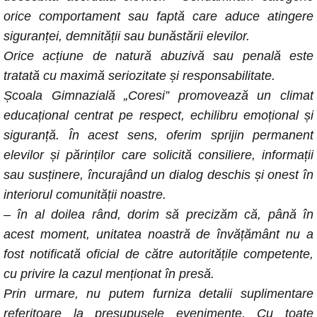
orice comportament sau faptă care aduce atingere
siguranței, demnității sau bunăstării elevilor.
Orice acțiune de natură abuzivă sau penală este
tratată cu maximă seriozitate și responsabilitate.
Școala Gimnazială „Coresi” promovează un climat
educațional centrat pe respect, echilibru emoțional și
siguranță. În acest sens, oferim sprijin permanent
elevilor și părinților care solicită consiliere, informații
sau susținere, încurajând un dialog deschis și onest în
interiorul comunității noastre.
– în al doilea rând, dorim să precizăm că, până în
acest moment, unitatea noastră de învățământ nu a
fost notificată oficial de către autoritățile competente,
cu privire la cazul menționat în presă.
Prin urmare, nu putem furniza detalii suplimentare
referitoare la presupusele evenimente. Cu toate