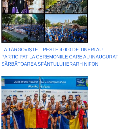
LA TÂRGOVIȘTE – PESTE 4.000 DE TINERI AU
PARTICIPAT LA CEREMONIILE CARE AU INAUGURAT
SĂRBĂTOAREA SFÂNTULUI IERARH NIFON